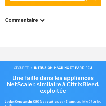
Commentaire
SÉCURITÉ
/
INTRUSION, HACKING ET PARE-FEU
Une faille dans les appliances
NetScaler, similaire à CitrixBleed,
exploitée
Lucian Constantin, CSO (adaptation Jean Elyan)
,
publié le 07 Juillet
2026