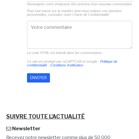
Renseignez votre email pour être prévenu d'un nouveau commentaire
Pour tout savoir sur la manière dont nous traitons vos données
personnelles, consultez notre
Charte de Confidentialité.
Le code HTML est interdit dans les commentaires
Ce site est protégé par reCAPTCHA et Google -
Politique de
confidentialité
-
Conditions d'utilisation
SUIVRE TOUTE L'ACTUALITÉ
Newsletter
Recevez notre newsletter comme plus de 50 000