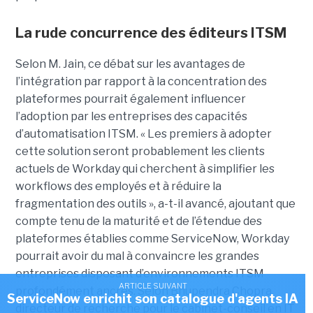
La rude concurrence des éditeurs ITSM
Selon M. Jain, ce débat sur les avantages de
l’intégration par rapport à la concentration des
plateformes pourrait également influencer
l’adoption par les entreprises des capacités
d’automatisation ITSM. « Les premiers à adopter
cette solution seront probablement les clients
actuels de Workday qui cherchent à simplifier les
workflows des employés et à réduire la
fragmentation des outils », a-t-il avancé, ajoutant que
compte tenu de la maturité et de l’étendue des
plateformes établies comme ServiceNow, Workday
pourrait avoir du mal à convaincre les grandes
entreprises disposant d’environnements ITSM
ARTICLE SUIVANT
profondément ancrés. Selon Bhupendra Chopra,
ServiceNow enrichit son catalogue d'agents IA
directeur de recherche pour le cabinet-conseil en IT