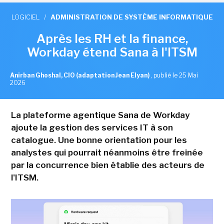
LOGICIEL
/
ADMINISTRATION DE SYSTÈME INFORMATIQUE
Après les RH et la finance,
Workday étend Sana à l'ITSM
Anirban Ghoshal, CIO (adaptation Jean Elyan)
,
publié le 25 Mai
2026
La plateforme agentique Sana de Workday
ajoute la gestion des services IT à son
catalogue. Une bonne orientation pour les
analystes qui pourrait néanmoins être freinée
par la concurrence bien établie des acteurs de
l'ITSM.