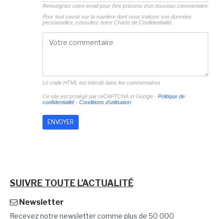
Renseignez votre email pour être prévenu d'un nouveau commentaire
Pour tout savoir sur la manière dont nous traitons vos données
personnelles, consultez notre
Charte de Confidentialité.
Le code HTML est interdit dans les commentaires
Ce site est protégé par reCAPTCHA et Google -
Politique de
confidentialité
-
Conditions d'utilisation
SUIVRE TOUTE L'ACTUALITÉ
Newsletter
Recevez notre newsletter comme plus de 50 000