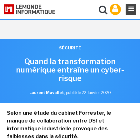
SÉCURITÉ
Quand la transformation
numérique entraîne un cyber-
risque
Laurent Mavallet
,
publié le 22 Janvier 2020
Selon une étude du cabinet Forrester, le
manque de collaboration entre DSI et
informatique industrielle provoque des
faiblesses dans la sécurité.