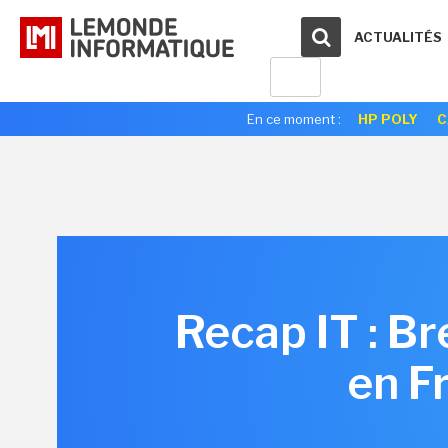
ACTUALITÉS
En ce moment :
HP POLY
C
Recap IT : Br
en F