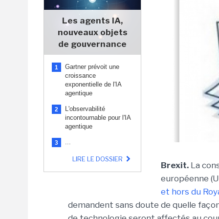
Les agents IA,
nouveaux objets
de gouvernance
Gartner prévoit une
1
croissance
exponentielle de l'IA
agentique
L'observabilité
2
incontournable pour l'IA
agentique
...
3
LIRE LE DOSSIER
Brexit.
La cons
européenne (
et hors du Ro
demandent sans doute de quelle façon l
de technologie seront affectés au co