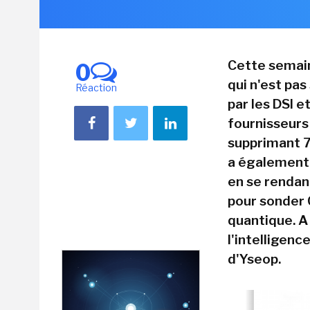
Cette semaine
0
qui n'est pas
Réaction
par les DSI e
fournisseurs
supprimant 7
a également 
en se rendan
pour sonder C
quantique. A
l'intelligenc
d'Yseop.