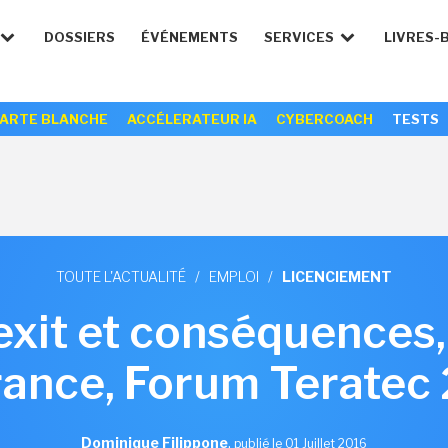
DOSSIERS
ÉVÉNEMENTS
SERVICES
LIVRES-
ARTE BLANCHE
ACCÉLERATEUR IA
CYBERCOACH
TESTS
TOUTE L'ACTUALITÉ
/
EMPLOI
/
LICENCIEMENT
exit et conséquences, 
rance, Forum Teratec
Dominique Filippone
,
publié le 01 Juillet 2016