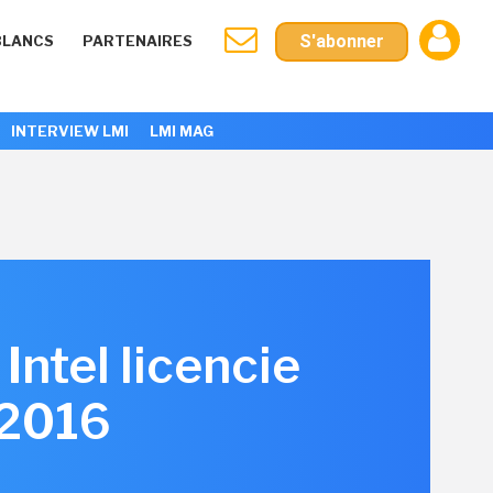
S'abonner
BLANCS
PARTENAIRES
INTERVIEW LMI
LMI MAG
Intel licencie
 2016