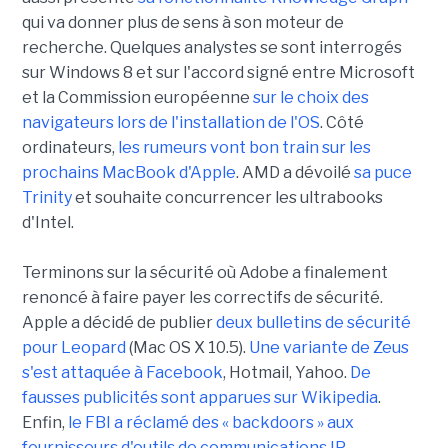
qui va donner plus de sens à son moteur de
recherche. Quelques analystes se sont interrogés
sur Windows 8 et sur l'accord signé entre Microsoft
et la Commission européenne
sur le choix des
navigateurs lors de l'installation de l'OS
. Côté
ordinateurs,
les rumeurs vont bon train sur les
prochains MacBook d'Apple
. AMD a dévoilé
sa puce
Trinity
et souhaite concurrencer les ultrabooks
d'Intel.
Terminons sur la sécurité où Adobe a finalement
renoncé à faire payer les correctifs de sécurité.
Apple a décidé de publier
deux bulletins de sécurité
pour Leopard
(Mac OS X 10.5).
Une variante de Zeus
s'est attaquée à Facebook
, Hotmail, Yahoo.
De
fausses publicités sont apparues sur Wikipedia
.
Enfin,
le FBI a réclamé des « backdoors » aux
fournisseurs d'outils de communications IP
.