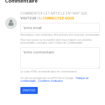
Commentaire
COMMENTER CET ARTICLE EN TANT QUE
VISITEUR
OU
CONNECTEZ-VOUS
Renseignez votre email pour être prévenu d'un nouveau commentaire
Pour tout savoir sur la manière dont nous traitons vos données
personnelles, consultez notre
Charte de Confidentialité.
Le code HTML est interdit dans les commentaires
Ce site est protégé par reCAPTCHA et Google -
Politique de
confidentialité
-
Conditions d'utilisation