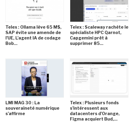
Telex : Ollama lève 65 M$,
Telex : Scaleway rachète le
SAP évite une amende de
spécialiste HPC Qarnot,
l'UE, L'agent IA de codage
Capgemini prêt à
Bob...
supprimer 85...
LMI MAG 30 : La
Telex : Plusieurs fonds
souveraineté numérique
s'intéressent aux
s'affirme
datacenters d'Orange,
Figma acquiert Bud,...