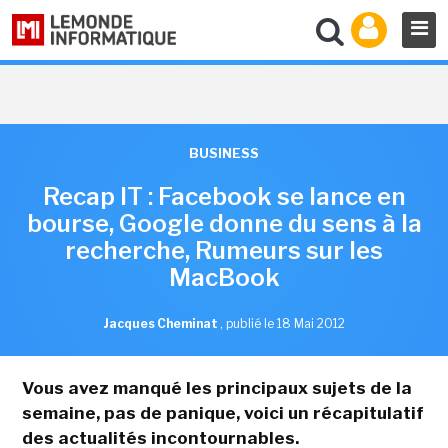
BUSINESS
Recap IT : Facebook se lance en
bourse, Google donne du sens à la
recherche, Rumeurs sur les
MacBook
Jacques Cheminat
,
publié le 18 Mai 2012
Vous avez manqué les principaux sujets de la
semaine, pas de panique, voici un récapitulatif
des actualités incontournables.