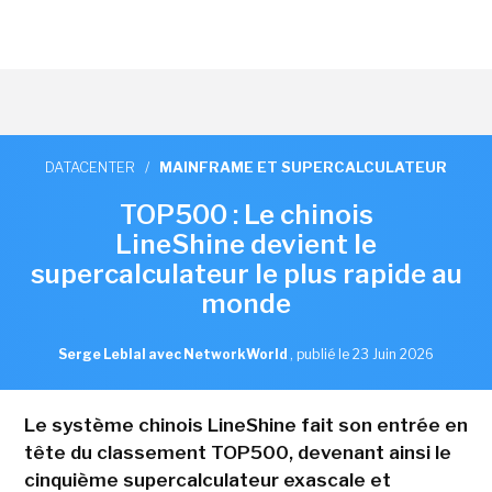
DATACENTER
/
MAINFRAME ET SUPERCALCULATEUR
TOP500 : Le chinois
LineShine devient le
supercalculateur le plus rapide au
monde
Serge Leblal avec NetworkWorld
,
publié le 23 Juin 2026
Le système chinois LineShine fait son entrée en
tête du classement TOP500, devenant ainsi le
cinquième supercalculateur exascale et