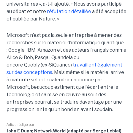
universitaires », a-t-il ajouté.
« Nous avons participé
au débat et notre
réfutation détaillée
a été acceptée
et publiée par Nature. »
Microsoft n’est pas la seule entreprise à mener des
recherches sur le matériel d’informatique quantique
:
Google, IBM
,
Amazon e
t des acteurs français comme
Alice & Bob, Pasqal, Quandela ou
encore Quobly (ex
‑
SiQuance)
travaillent également
sur des conceptions
. Mais même si le matériel arrive
à maturité selon le calendrier annoncé par
Microsoft, beaucoup estiment que l’écart entre la
technologie et sa mise en œuvre au sein des
entreprises pourrait se traduire davantage par
une
progression lente qu’un bond en avant soudain
.
Article rédigé par
John E Dunn; NetworkWorld (adapté par Serge Leblal)