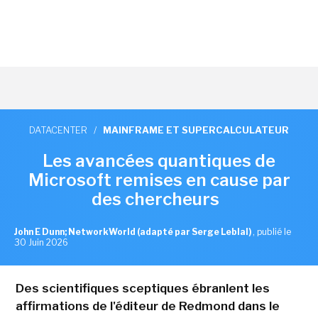
DATACENTER
/
MAINFRAME ET SUPERCALCULATEUR
Les avancées quantiques de
Microsoft remises en cause par
des chercheurs
John E Dunn; NetworkWorld (adapté par Serge Leblal)
,
publié le
30 Juin 2026
Des scientifiques sceptiques ébranlent les
affirmations de l'éditeur de Redmond dans le