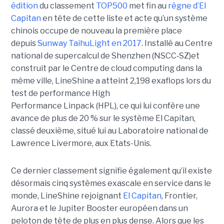
édition
du classement
TOP500
met fin au
règne d’El
Capitan
en tête de cette liste et acte qu’un système
chinois occupe de nouveau la première place
depuis
Sunway TaihuLight en 2017
.
Installé au Centre
national de supercalcul de Shenzhen (NSCC‑SZ)et
construit par le Centre de cloud computing dans la
même ville, LineShine a atteint 2,198 exaflops lors du
test de performance High
Performance Linpack (HPL), ce qui lui confère une
avance de plus de 20 % sur le système El Capitan,
classé deuxième, situé lui au Laboratoire national de
Lawrence Livermore, aux Etats-Unis.
Ce dernier classement signifie également qu’il existe
désormais cinq systèmes exascale en service dans le
monde, LineShine rejoignant
El Capitan
, Frontier,
Aurora et le Jupiter Booster européen dans un
peloton de tête de plus en plus dense. Alors que les