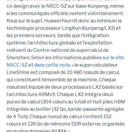
co‑design avec le NSCC‑SZ sur base Kunpeng, même
si les communiqués officiels restent volontairement
flous sur le sujet. Huawei fournit donc au minimum la
technologie processeur LingKun (Kunpeng/LX2) et
les premiers serveurs, tandis que l’intégration
système, l’architecture globale et l’exploitation
relèvent du Centre national de supercalcul de
Shenzhen. Selon les informations publiées
sur le site
NSCC-SZ
et
dans cette note
, « l
e supercalculateur
LineShine est composé de 20 480 nœuds de calcul,
qui constituent l’ensemble de la machine. Chaque
nœud est équipé de deux processeurs LX2 basés sur
l’architecture ARMv9. Chaque LX2 intègre deux
puces de calcul (304 cœurs au total) et huit piles HBM
intégrées au boîtier (32 Go, bande passante agrégée
de 4 To/s). Chaque noeud de calcul contient 152
cœurs et 128 Go de mémoire DDR externe, organisés
en quatre domaines NUMA.»