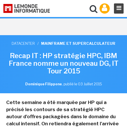
DATACENTER
/
MAINFRAME ET SUPERCALCULATEUR
Recap IT : HP stratégie HPC, IBM
France nomme un nouveau DG, IT
Tour 2015
Dominique Filippone
,
publié le 03 Juillet 2015
Cette semaine a été marquée par HP qui a
précisé les contours de sa stratégié HPC
autour d'offres packagées dans le domaine du
calcul intensif. On retiendra également l'arrivée