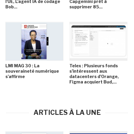
l'UE, L'agent IA de codage
Capgemini prêt à
Bob...
supprimer 85...
LMI MAG 30 : La
Telex : Plusieurs fonds
souveraineté numérique
s'intéressent aux
s'affirme
datacenters d'Orange,
Figma acquiert Bud,...
ARTICLES À LA UNE