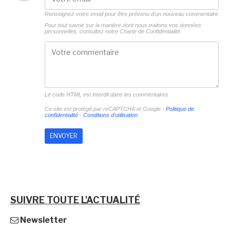
Renseignez votre email pour être prévenu d'un nouveau commentaire
Pour tout savoir sur la manière dont nous traitons vos données
personnelles, consultez notre
Charte de Confidentialité.
Le code HTML est interdit dans les commentaires
Ce site est protégé par reCAPTCHA et Google -
Politique de
confidentialité
-
Conditions d'utilisation
SUIVRE TOUTE L'ACTUALITÉ
Newsletter