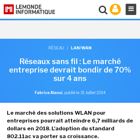
RÉSEAU
/
LAN/WAN
Réseaux sans fil : Le marché
entreprise devrait bondir de 70%
sur 4 ans
Fabrice Alessi
,
publié le 31 Juillet 2014
Le marché des solutions WLAN pour
entreprises pourrait atteindre 6,7 milliards de
dollars en 2018. L'adoption du standard
802.11ac va porter sa croissance.