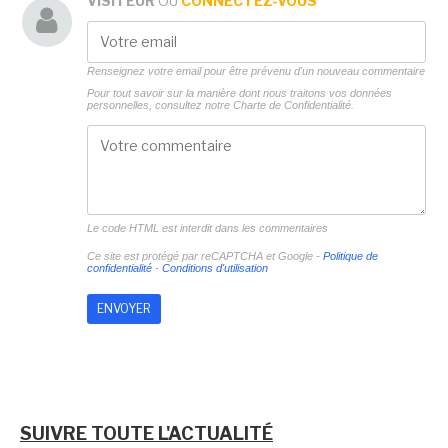
VISITEUR
OU
CONNECTEZ-VOUS
Renseignez votre email pour être prévenu d'un nouveau commentaire
Pour tout savoir sur la manière dont nous traitons vos données
personnelles, consultez notre
Charte de Confidentialité.
Le code HTML est interdit dans les commentaires
Ce site est protégé par reCAPTCHA et Google -
Politique de
confidentialité
-
Conditions d'utilisation
SUIVRE TOUTE L'ACTUALITÉ