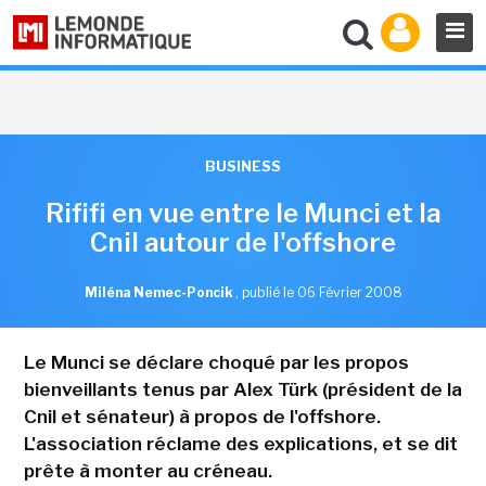
BUSINESS
Rififi en vue entre le Munci et la
Cnil autour de l'offshore
Miléna Nemec-Poncik
,
publié le 06 Février 2008
Le Munci se déclare choqué par les propos
bienveillants tenus par Alex Türk (président de la
Cnil et sénateur) à propos de l'offshore.
L'association réclame des explications, et se dit
prête à monter au créneau.