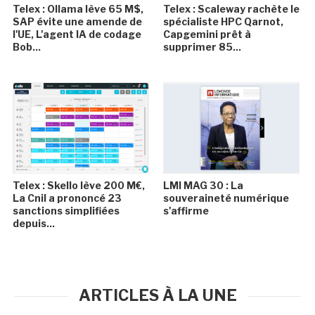
Telex : Ollama lève 65 M$,
Telex : Scaleway rachète le
SAP évite une amende de
spécialiste HPC Qarnot,
l'UE, L'agent IA de codage
Capgemini prêt à
Bob...
supprimer 85...
Telex : Skello lève 200 M€,
LMI MAG 30 : La
La Cnil a prononcé 23
souveraineté numérique
sanctions simplifiées
s'affirme
depuis...
ARTICLES À LA UNE