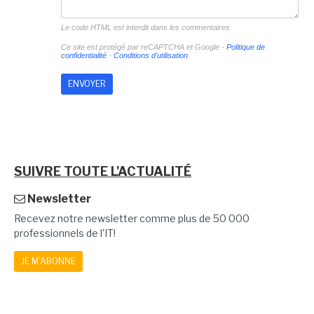
Le code HTML est interdit dans les commentaires
Ce site est protégé par reCAPTCHA et Google -
Politique de
confidentialité
-
Conditions d'utilisation
SUIVRE TOUTE L'ACTUALITÉ
Newsletter
Recevez notre newsletter comme plus de 50 000
professionnels de l'IT!
JE M'ABONNE