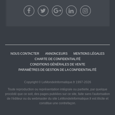
NOUS CONTACTER
ANNONCEURS
MENTIONS LÉGALES
CHARTE DE CONFIDENTIALITÉ
CONDITIONS GÉNÉRALES DE VENTE
PARAMÈTRES DE GESTION DE LA CONFIDENTIALITÉ
Copyright © LeMondeInformatique.fr 1997-2026
Toute reproduction ou représentation intégrale ou partielle, par quelque
procédé que ce soit, des pages publiées sur ce site, faite sans l'autorisation
de l'éditeur ou du webmaster du site LeMondeInformatique.fr est illicite et
constitue une contrefaçon.