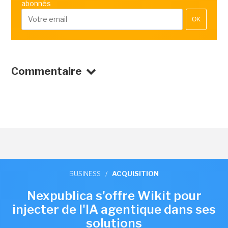
abonnés
OK
Commentaire
BUSINESS
/
ACQUISITION
Nexpublica s'offre Wikit pour
injecter de l'IA agentique dans ses
solutions