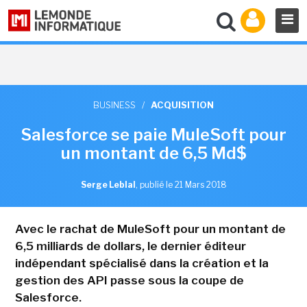
BUSINESS
/
ACQUISITION
Salesforce se paie MuleSoft pour
un montant de 6,5 Md$
Serge Leblal
,
publié le 21 Mars 2018
Avec le rachat de MuleSoft pour un montant de
6,5 milliards de dollars, le dernier éditeur
indépendant spécialisé dans la création et la
gestion des API passe sous la coupe de
Salesforce.