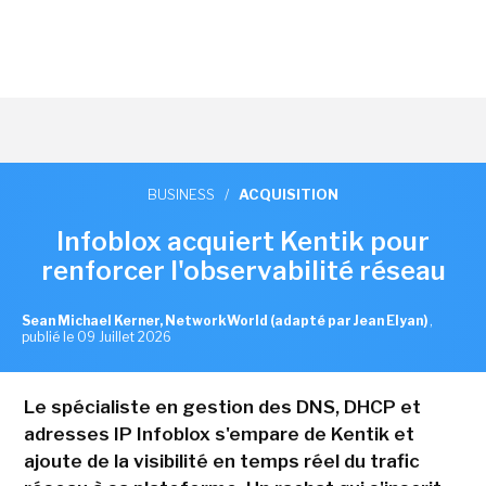
BUSINESS
/
ACQUISITION
Infoblox acquiert Kentik pour
renforcer l'observabilité réseau
Sean Michael Kerner, NetworkWorld (adapté par Jean Elyan)
,
publié le 09 Juillet 2026
Le spécialiste en gestion des DNS, DHCP et
adresses IP Infoblox s'empare de Kentik et
ajoute de la visibilité en temps réel du trafic