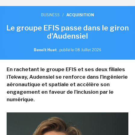
BUSINESS
/
ACQUISITION
Le groupe EFIS passe dans le giron
d'Audensiel
Benoît Huet
,
publié le 08 Juillet 2026
En rachetant le groupe EFIS et ses deux filiales
iTekway, Audensiel se renforce dans l'ingénierie
aéronautique et spatiale et accélère son
engagement en faveur de l'inclusion par le
numérique.