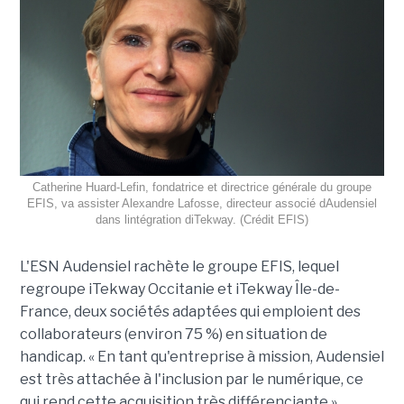
Catherine Huard-Lefin, fondatrice et directrice générale du groupe
EFIS, va assister Alexandre Lafosse, directeur associé dAudensiel
dans lintégration diTekway. (Crédit EFIS)
L'ESN Audensiel rachète le groupe EFIS, lequel
regroupe iTekway Occitanie et iTekway Île-de-
France, deux sociétés adaptées qui emploient des
collaborateurs (environ 75 %) en situation de
handicap. « En tant qu'entreprise à mission, Audensiel
est très attachée à l'inclusion par le numérique, ce
qui rend cette acquisition très différenciante »,