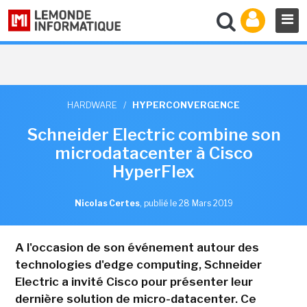
HARDWARE
/
HYPERCONVERGENCE
Schneider Electric combine son
microdatacenter à Cisco
HyperFlex
Nicolas Certes
,
publié le 28 Mars 2019
A l'occasion de son événement autour des
technologies d'edge computing, Schneider
Electric a invité Cisco pour présenter leur
dernière solution de micro-datacenter. Ce