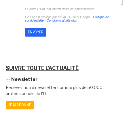
Le code HTML est interdit dans les commentaires
Ce site est protégé par reCAPTCHA et Google -
Politique de
confidentialité
-
Conditions d'utilisation
SUIVRE TOUTE L'ACTUALITÉ
Newsletter
Recevez notre newsletter comme plus de 50 000
professionnels de l'IT!
JE M'ABONNE