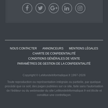
NOUS CONTACTER
ANNONCEURS
MENTIONS LÉGALES
CHARTE DE CONFIDENTIALITÉ
CONDITIONS GÉNÉRALES DE VENTE
PARAMÈTRES DE GESTION DE LA CONFIDENTIALITÉ
Copyright © LeMondeInformatique.fr 1997-2026
Toute reproduction ou représentation intégrale ou partielle, par quelque
procédé que ce soit, des pages publiées sur ce site, faite sans l'autorisation
de l'éditeur ou du webmaster du site LeMondeInformatique.fr est illicite et
constitue une contrefaçon.