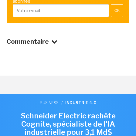
abonnés
OK
Commentaire
BUSINESS
/
INDUSTRIE 4.0
Schneider Electric rachète
Cognite, spécialiste de l'IA
industrielle pour 3,1 Md$