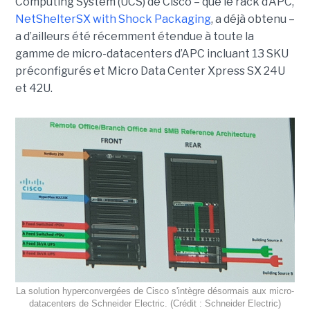
Computing System (UCS) de Cisco – que le rack d’APC,
NetShelterSX with Shock Packaging
, a déjà obtenu –
a d’ailleurs été récemment étendue à toute la
gamme de micro-datacenters d’APC incluant 13 SKU
préconfigurés et Micro Data Center Xpress SX 24U
et 42U.
La solution hyperconvergées de Cisco s'intègre désormais aux micro-
datacenters de Schneider Electric. (Crédit : Schneider Electric)