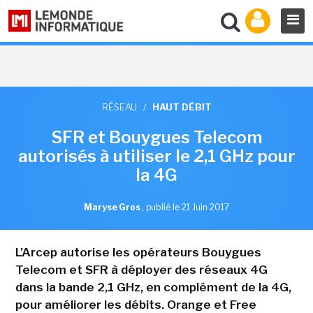
RÉSEAU
/
HAUT DÉBIT
SFR et Bouygues Telecom
autorisés à utiliser le 2,1 GHz pour
la 4G
Maryse Gros
,
publié le 21 Juin 2017
L'Arcep autorise les opérateurs Bouygues
Telecom et SFR à déployer des réseaux 4G
dans la bande 2,1 GHz, en complément de la 4G,
pour améliorer les débits. Orange et Free