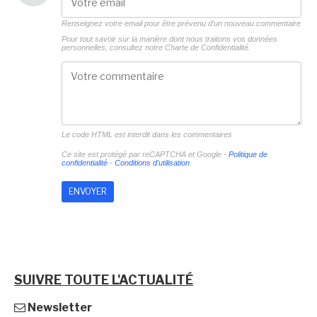
Renseignez votre email pour être prévenu d'un nouveau commentaire
Pour tout savoir sur la manière dont nous traitons vos données
personnelles, consultez notre
Charte de Confidentialité.
Le code HTML est interdit dans les commentaires
Ce site est protégé par reCAPTCHA et Google -
Politique de
confidentialité
-
Conditions d'utilisation
SUIVRE TOUTE L'ACTUALITÉ
Newsletter