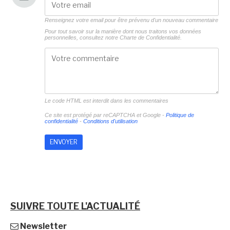
Renseignez votre email pour être prévenu d'un nouveau commentaire
Pour tout savoir sur la manière dont nous traitons vos données
personnelles, consultez notre
Charte de Confidentialité.
Le code HTML est interdit dans les commentaires
Ce site est protégé par reCAPTCHA et Google -
Politique de
confidentialité
-
Conditions d'utilisation
SUIVRE TOUTE L'ACTUALITÉ
Newsletter