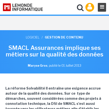
LOGICIEL
/
GESTION DE CONTENU
SMACL Assurances implique ses
métiers sur la qualité des données
Maryse Gros
,
publié le 01 Juillet 2013
La réforme Solvabilité II entraîne une exigence accrue
autour de la qualité des données. Sur ce type de
démarches, souvent considérées comme des projets à
connotation technique, la DSI de SMACL s'est aussi
tournée vers les utilisateurs métiers afin d'établir les