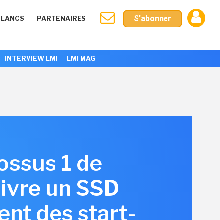
S'abonner
BLANCS
PARTENAIRES
INTERVIEW LMI
LMI MAG
lossus 1 de
livre un SSD
ent des start-