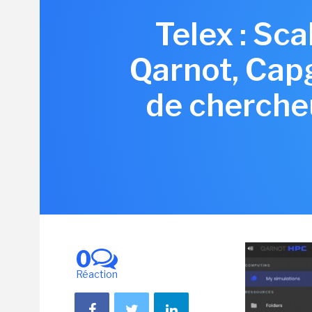
Telex : Sc
Qarnot, Cap
de chercheu
0
Réaction