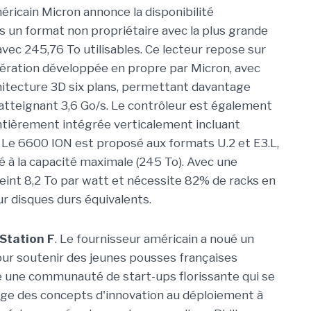
éricain Micron annonce la disponibilité
 un format non propriétaire avec la plus grande
vec 245,76 To utilisables. Ce lecteur repose sur
ation développée en propre par Micron, avec
hitecture 3D six plans, permettant davantage
O atteignant 3,6 Go/s. Le contrôleur est également
ntièrement intégrée verticalement incluant
 Le 6600 ION est proposé aux formats U.2 et E3.L,
é à la capacité maximale (245 To). Avec une
eint 8,2 To par watt et nécessite 82% de racks en
r disques durs équivalents.
Station F
. Le fournisseur américain a noué un
our soutenir des jeunes pousses françaises
de une communauté de start-ups florissante qui se
sage des concepts d'innovation au déploiement à