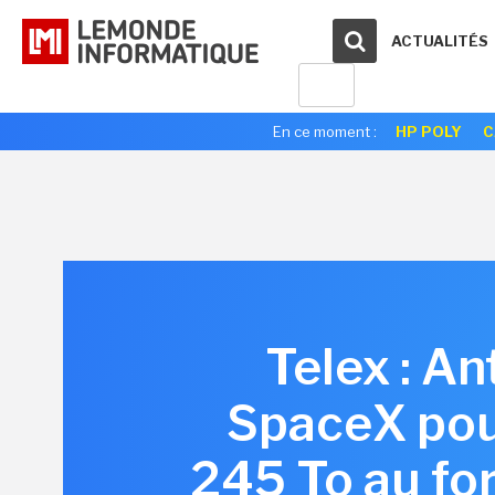
ACTUALITÉS
En ce moment :
HP POLY
C
Telex : An
SpaceX pour
245 To au for