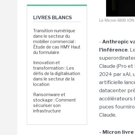
LIVRES BLANCS
Le Micron 6600 ION
Transition numérique
dans le secteur du
-
Anthropic va
mobilier commercial :
Étude de cas HMY Haut
l'inférence
. L
du formulaire
superordinateu
Innovation et
Claude (Pro et
transformation : Les
défis de la digitalisation
2024 par xAI, u
dans le secteur de la
artificielle l
location
datacenter pr
Ransomware et
accélérateurs 
stockage : Comment
sécuriser son
puces fourniro
infrastructure
Claude.
-
Micron livr