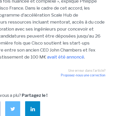
la fois nuancée et complexe », explique Philippe
co France. Dans le cadre de cet accord, les
rogramme d'accélération Scale Hub de
eurs ressources incluant mentorat, accès à du code
boration avec ses ingénieurs pour concevoir et
 candidatures peuvent être déposées jusqu'au 26
remière fois que Cisco soutient les start-ups
ntre entre son ancien CEO John Chambers et l'ex
vestissement de 100 M€
avait été annoncé
.
Une erreur dans l'article?
Proposez-nous une correction
 vous a plu?
Partagez le !