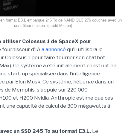
 en format E3.L embarque 245 To de NAND QLC 276 couches avec un
contrôleur maison. (crédit Micron)
 utiliser Colossus 1 de SpaceX pour
e fournisseur d'IA
a annoncé
qu'il utilisera le
r Colossus 1 pour faire tourner son chatbot
 Max). Ce système a été initialement construit en
ne start-up spécialisée dans l’intelligence
ancée par Elon Musk. Ce système, hébergé dans un
ès de Memphis, s'appuie sur 220 000
H100 et H200 Nvidia. Anthropic estime que ces
nt une capacité de calcul de 300 mégawatts à
e avec un SSD 245 To au format
E3.L.
Le