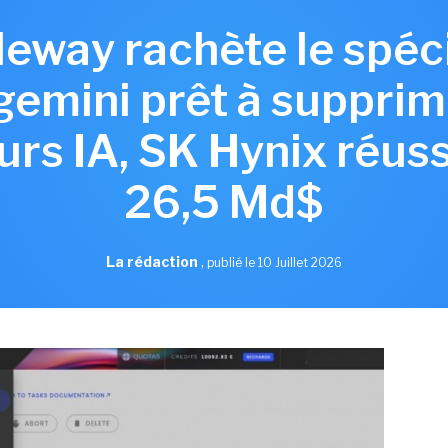
aleway rachète le spéc
gemini prêt à supprim
rs IA, SK Hynix réuss
26,5 Md$
La rédaction
,
publié le 10 Juillet 2026