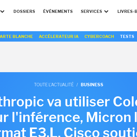
DOSSIERS
ÉVÉNEMENTS
SERVICES
LIVRES-
ARTE BLANCHE
ACCÉLERATEUR IA
CYBERCOACH
TESTS
TOUTE L'ACTUALITÉ
/
BUSINESS
thropic va utiliser Co
 l'inférence, Micron 
mat E3.L, Cisco souti