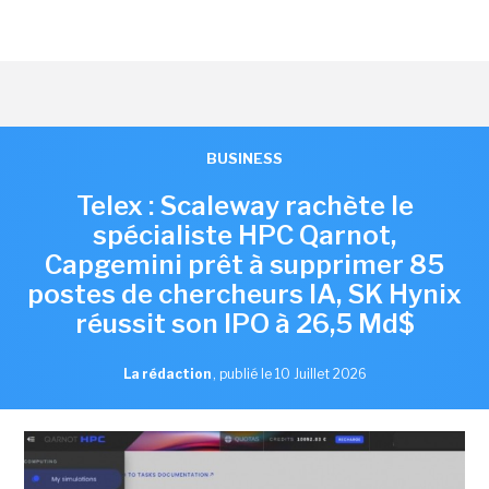
BUSINESS
Telex : Scaleway rachète le
spécialiste HPC Qarnot,
Capgemini prêt à supprimer 85
postes de chercheurs IA, SK Hynix
réussit son IPO à 26,5 Md$
La rédaction
,
publié le 10 Juillet 2026