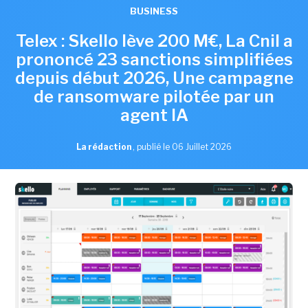
BUSINESS
Telex : Skello lève 200 M€, La Cnil a
prononcé 23 sanctions simplifiées
depuis début 2026, Une campagne
de ransomware pilotée par un
agent IA
La rédaction
,
publié le 06 Juillet 2026