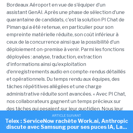
Bordeaux Aéroport en vue de s'équiper d'un
assistant GenAI. Après une phase de sélection d'une
quarantaine de candidats, c'est la solution PI Chat de
Piman qui a été retenue, en particulier pour son
empreinte matérielle réduite, son coût inférieur à
ceux de la concurrence ainsi que la possibilité d'un
déploiement on-premise à venir. Parmi les fonctions
déployées : analyse, traduction, extraction
d'informations ainsi qu'exploitation
d'enregistrements audio en compte-rendus détaillés
et opérationnels. D
u temps rendu aux équipes, des
tâches répétitives allégées et une charge
administrative réduite sont avancées. « Avec PI Chat,
nos collaborateurs gagnent un temps précieux sur
des tâches qui pesaient sur leur quotidien. Nous leur
donnons un outil qui fluidifie leur travail tout en
ARTICLE SUIVANT
ARTICLE SUIVANT
Telex : ServiceNow rachète Work.ai, Anthropic
Telex : Anthropic discute d'une puce IA avec
restant pleinement sous notre contrôle », a
Samsung, OpenAI ouvre sa société de conseil...
discute avec Samsung pour ses puces IA, La...
expliqué Pierre-Yves Brault, chef de service