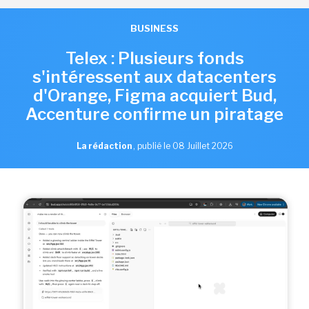
BUSINESS
Telex : Plusieurs fonds
s'intéressent aux datacenters
d'Orange, Figma acquiert Bud,
Accenture confirme un piratage
La rédaction
,
publié le 08 Juillet 2026