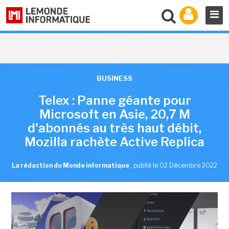
BUSINESS
Telex : Panne géante pour
Microsoft en Asie, 20,7 M
d'abonnés au très haut débit,
Mozilla rachète Active Replica
La rédaction du Monde informatique
,
publié le 02 Décembre 2022