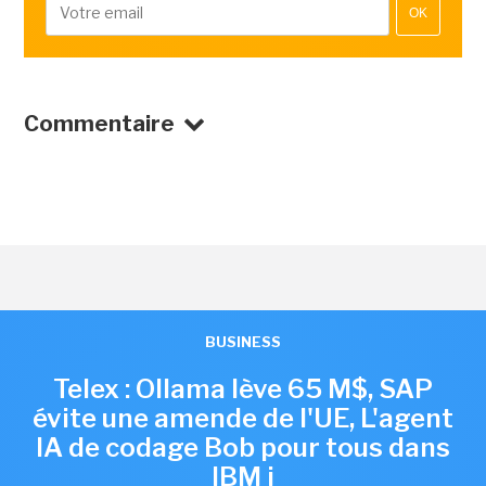
OK
Commentaire
BUSINESS
Telex : Ollama lève 65 M$, SAP
évite une amende de l'UE, L'agent
IA de codage Bob pour tous dans
IBM i