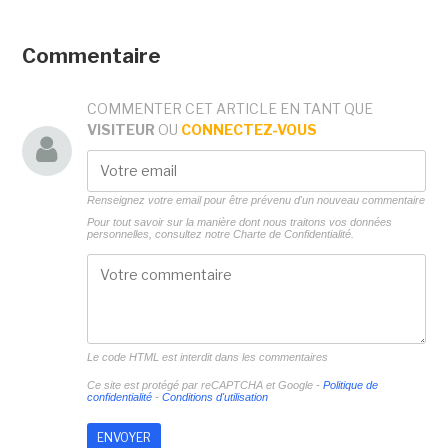
Commentaire
COMMENTER CET ARTICLE EN TANT QUE
VISITEUR
OU
CONNECTEZ-VOUS
Renseignez votre email pour être prévenu d'un nouveau commentaire
Pour tout savoir sur la manière dont nous traitons vos données
personnelles, consultez notre
Charte de Confidentialité.
Le code HTML est interdit dans les commentaires
Ce site est protégé par reCAPTCHA et Google -
Politique de
confidentialité
-
Conditions d'utilisation