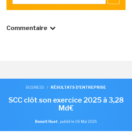
Commentaire
BUSINESS
/
RÉSULTATS D'ENTREPRISE
SCC clôt son exercice 2025 à 3,28
Md€
Benoît Huet
,
publié le 06 Mai 2026