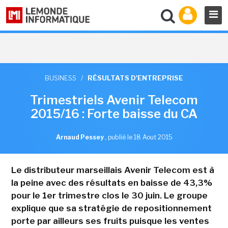
BUSINESS
/
RÉSULTATS D'ENTREPRISE
Trimestriels Avenir Telecom
2015/16 : Forte baisse du CA
Arnaud Pessey
,
publié le 18 Aout 2015
Le distributeur marseillais Avenir Telecom est à
la peine avec des résultats en baisse de 43,3%
pour le 1er trimestre clos le 30 juin. Le groupe
explique que sa stratégie de repositionnement
porte par ailleurs ses fruits puisque les ventes