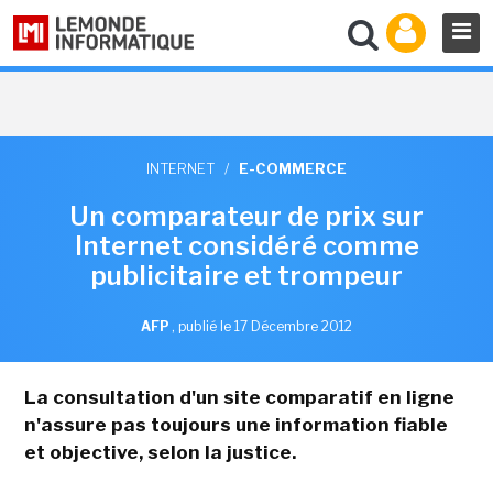
INTERNET
/
E-COMMERCE
Un comparateur de prix sur
Internet considéré comme
publicitaire et trompeur
AFP
,
publié le 17 Décembre 2012
La consultation d'un site comparatif en ligne
n'assure pas toujours une information fiable
et objective, selon la justice.