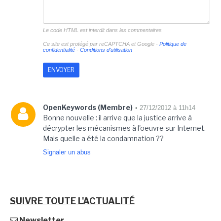
Le code HTML est interdit dans les commentaires
Ce site est protégé par reCAPTCHA et Google -
Politique de
confidentialité
-
Conditions d'utilisation
OpenKeywords (Membre)
• 27/12/2012 à 11h14
Bonne nouvelle : il arrive que la justice arrive à
décrypter les mécanismes à l'oeuvre sur Internet.
Mais quelle a été la condamnation ??
Signaler un abus
SUIVRE TOUTE L'ACTUALITÉ
Newsletter