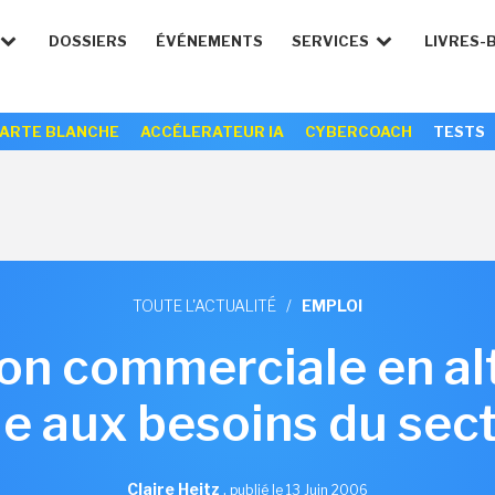
DOSSIERS
ÉVÉNEMENTS
SERVICES
LIVRES-
ARTE BLANCHE
ACCÉLERATEUR IA
CYBERCOACH
TESTS
TOUTE L'ACTUALITÉ
/
EMPLOI
on commerciale en al
le aux besoins du sec
Claire Heitz
,
publié le 13 Juin 2006