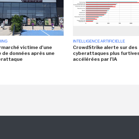
HING
INTELLIGENCE ARTIFICIELLE
rmarché victime d'une
CrowdStrike alerte sur des
e de données après une
cyberattaques plus furtives
erattaque
accélérées par l'IA