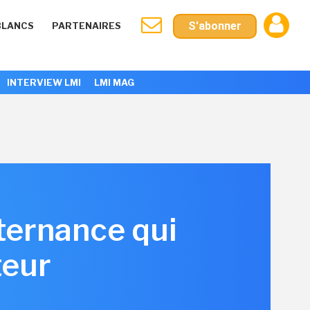
S'abonner
BLANCS
PARTENAIRES
INTERVIEW LMI
LMI MAG
ternance qui
teur