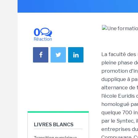
0
Réaction
La faculté des 
pleine phase d
promotion d'in
dupplique à pa
alternance de 
l'école Euridis
homologué par 
quelque 700 in
par le Syntec, 
LIVRES BLANCS
entreprises du
Compuware, Ca
Transition numérique