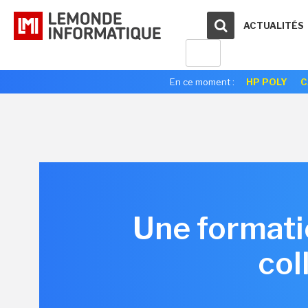
ACTUALITÉS
En ce moment :
HP POLY
C
Une formati
col