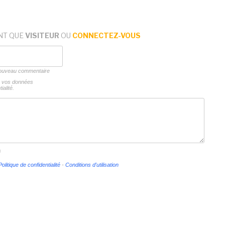
NT QUE
VISITEUR
OU
CONNECTEZ-VOUS
 nouveau commentaire
ns vos données
ialité.
s
Politique de confidentialité
-
Conditions d'utilisation