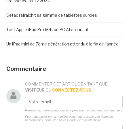
croissance au T2 2024
Getac rafraichit sa gamme de tablettes durcies
Test Apple iPad Pro M4 : un PC AI étonnant
Un iPad mini de 7ème génération attendu à la fin de l'année
Commentaire
COMMENTER CET ARTICLE EN TANT QUE
VISITEUR
OU
CONNECTEZ-VOUS
Renseignez votre email pour être prévenu d'un nouveau commentaire
Pour tout savoir sur la manière dont nous traitons vos données
personnelles, consultez notre
Charte de Confidentialité.