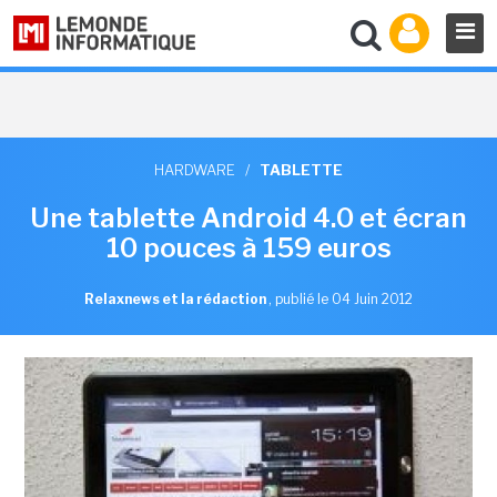
HARDWARE
/
TABLETTE
Une tablette Android 4.0 et écran
10 pouces à 159 euros
Relaxnews et la rédaction
,
publié le 04 Juin 2012