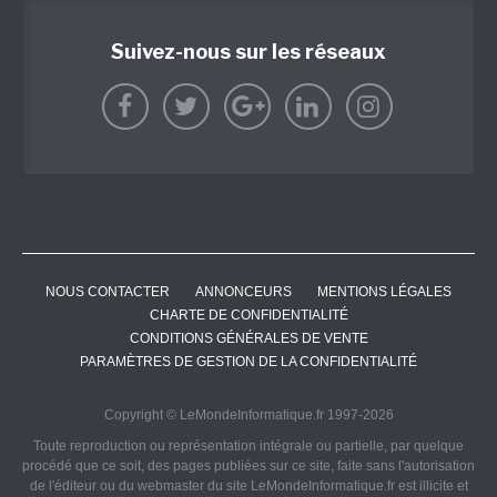
Suivez-nous sur les réseaux
NOUS CONTACTER
ANNONCEURS
MENTIONS LÉGALES
CHARTE DE CONFIDENTIALITÉ
CONDITIONS GÉNÉRALES DE VENTE
PARAMÈTRES DE GESTION DE LA CONFIDENTIALITÉ
Copyright © LeMondeInformatique.fr 1997-2026
Toute reproduction ou représentation intégrale ou partielle, par quelque
procédé que ce soit, des pages publiées sur ce site, faite sans l'autorisation
de l'éditeur ou du webmaster du site LeMondeInformatique.fr est illicite et