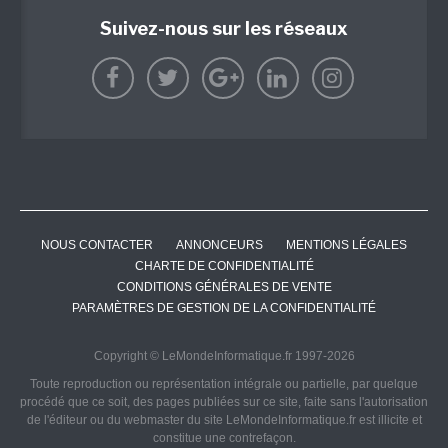
Suivez-nous sur les réseaux
NOUS CONTACTER
ANNONCEURS
MENTIONS LÉGALES
CHARTE DE CONFIDENTIALITÉ
CONDITIONS GÉNÉRALES DE VENTE
PARAMÈTRES DE GESTION DE LA CONFIDENTIALITÉ
Copyright © LeMondeInformatique.fr 1997-2026
Toute reproduction ou représentation intégrale ou partielle, par quelque
procédé que ce soit, des pages publiées sur ce site, faite sans l'autorisation
de l'éditeur ou du webmaster du site LeMondeInformatique.fr est illicite et
constitue une contrefaçon.