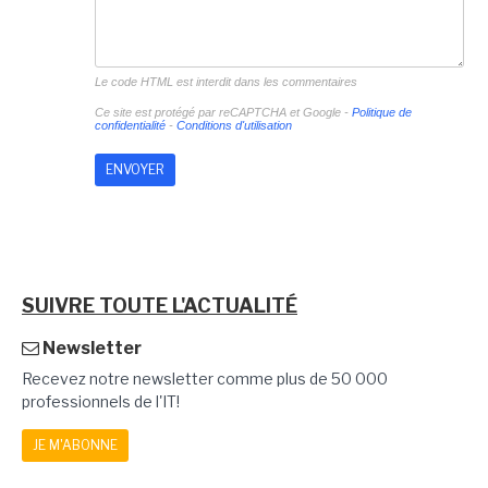
Le code HTML est interdit dans les commentaires
Ce site est protégé par reCAPTCHA et Google -
Politique de
confidentialité
-
Conditions d'utilisation
SUIVRE TOUTE L'ACTUALITÉ
Newsletter
Recevez notre newsletter comme plus de 50 000
professionnels de l'IT!
JE M'ABONNE