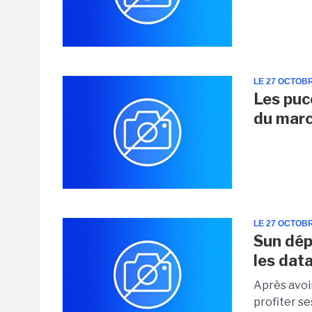
LE 27 OCTOB
Les puc
du mar
LE 27 OCTOB
Sun dép
les dat
Après avoir
profiter se