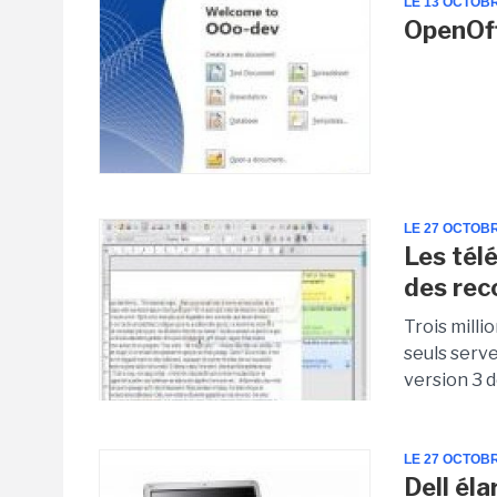
LE 13 OCTOB
OpenOff
LE 27 OCTOB
Les tél
des rec
Trois mill
seuls serve
version 3 d
LE 27 OCTOB
Dell éla