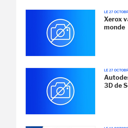
LE 27 OCTOB
Xerox v
monde
LE 27 OCTOB
Autodes
3D de 