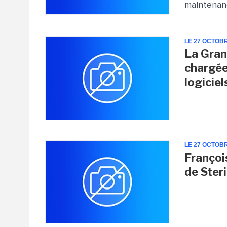
maintenanc
LE 27 OCTOB
La Gran
chargée
logiciel
LE 27 OCTOB
Françoi
de Ster