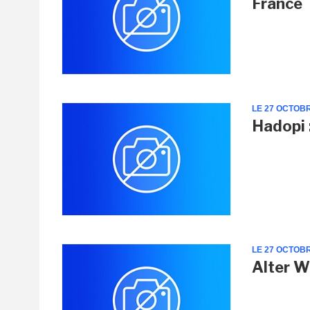
France
LE 27 OCTOB
Hadopi 
LE 27 OCTOB
Alter W