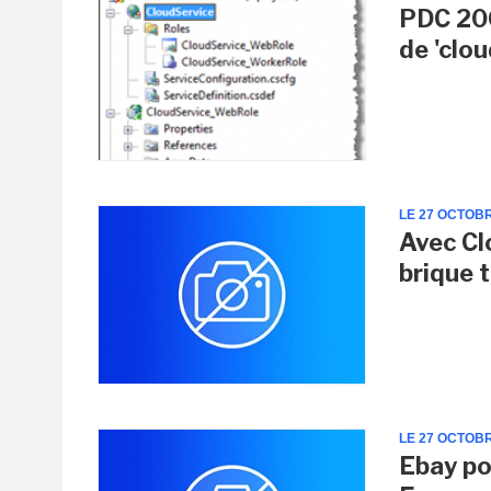
PDC 200
de 'clo
LE 27 OCTOB
Avec Cl
brique 
LE 27 OCTOB
Ebay po