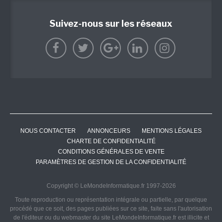
Suivez-nous sur les réseaux
NOUS CONTACTER
ANNONCEURS
MENTIONS LÉGALES
CHARTE DE CONFIDENTIALITÉ
CONDITIONS GÉNÉRALES DE VENTE
PARAMÈTRES DE GESTION DE LA CONFIDENTIALITÉ
Copyright © LeMondeInformatique.fr 1997-2026
Toute reproduction ou représentation intégrale ou partielle, par quelque
procédé que ce soit, des pages publiées sur ce site, faite sans l'autorisation
de l'éditeur ou du webmaster du site LeMondeInformatique.fr est illicite et