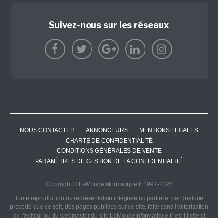
Suivez-nous sur les réseaux
NOUS CONTACTER
ANNONCEURS
MENTIONS LÉGALES
CHARTE DE CONFIDENTIALITÉ
CONDITIONS GÉNÉRALES DE VENTE
PARAMÈTRES DE GESTION DE LA CONFIDENTIALITÉ
Copyright © LeMondeInformatique.fr 1997-2026
Toute reproduction ou représentation intégrale ou partielle, par quelque
procédé que ce soit, des pages publiées sur ce site, faite sans l'autorisation
de l'éditeur ou du webmaster du site LeMondeInformatique.fr est illicite et