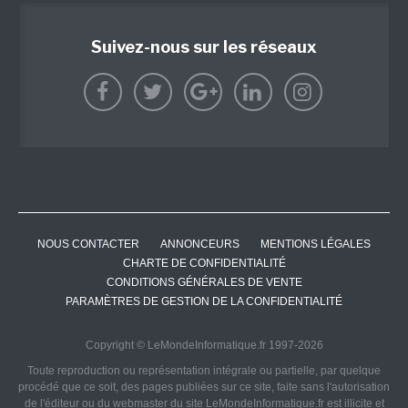
Suivez-nous sur les réseaux
NOUS CONTACTER
ANNONCEURS
MENTIONS LÉGALES
CHARTE DE CONFIDENTIALITÉ
CONDITIONS GÉNÉRALES DE VENTE
PARAMÈTRES DE GESTION DE LA CONFIDENTIALITÉ
Copyright © LeMondeInformatique.fr 1997-2026
Toute reproduction ou représentation intégrale ou partielle, par quelque
procédé que ce soit, des pages publiées sur ce site, faite sans l'autorisation
de l'éditeur ou du webmaster du site LeMondeInformatique.fr est illicite et