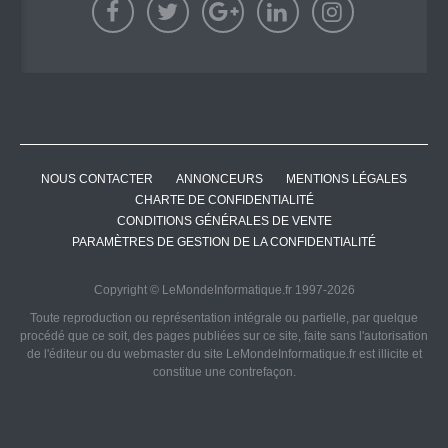
NOUS CONTACTER
ANNONCEURS
MENTIONS LÉGALES
CHARTE DE CONFIDENTIALITÉ
CONDITIONS GÉNÉRALES DE VENTE
PARAMÈTRES DE GESTION DE LA CONFIDENTIALITÉ
Copyright © LeMondeInformatique.fr 1997-2026
Toute reproduction ou représentation intégrale ou partielle, par quelque
procédé que ce soit, des pages publiées sur ce site, faite sans l'autorisation
de l'éditeur ou du webmaster du site LeMondeInformatique.fr est illicite et
constitue une contrefaçon.