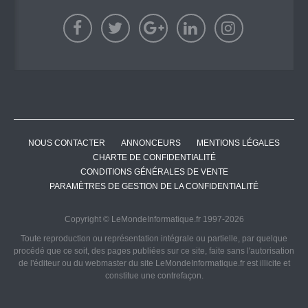
NOUS CONTACTER
ANNONCEURS
MENTIONS LÉGALES
CHARTE DE CONFIDENTIALITÉ
CONDITIONS GÉNÉRALES DE VENTE
PARAMÈTRES DE GESTION DE LA CONFIDENTIALITÉ
Copyright © LeMondeInformatique.fr 1997-2026
Toute reproduction ou représentation intégrale ou partielle, par quelque
procédé que ce soit, des pages publiées sur ce site, faite sans l'autorisation
de l'éditeur ou du webmaster du site LeMondeInformatique.fr est illicite et
constitue une contrefaçon.