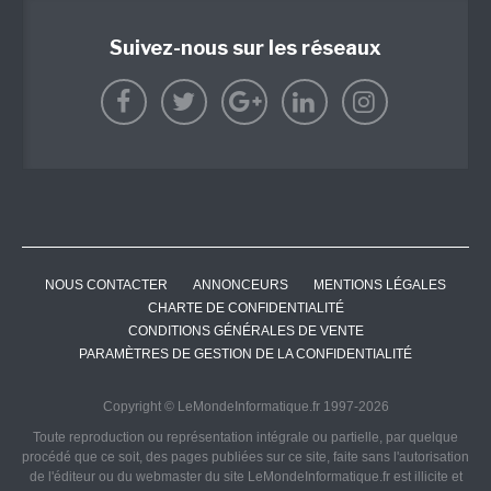
Suivez-nous sur les réseaux
NOUS CONTACTER
ANNONCEURS
MENTIONS LÉGALES
CHARTE DE CONFIDENTIALITÉ
CONDITIONS GÉNÉRALES DE VENTE
PARAMÈTRES DE GESTION DE LA CONFIDENTIALITÉ
Copyright © LeMondeInformatique.fr 1997-2026
Toute reproduction ou représentation intégrale ou partielle, par quelque
procédé que ce soit, des pages publiées sur ce site, faite sans l'autorisation
de l'éditeur ou du webmaster du site LeMondeInformatique.fr est illicite et