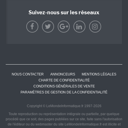
Suivez-nous sur les réseaux
NOUS CONTACTER
ANNONCEURS
MENTIONS LÉGALES
CHARTE DE CONFIDENTIALITÉ
CONDITIONS GÉNÉRALES DE VENTE
PARAMÈTRES DE GESTION DE LA CONFIDENTIALITÉ
Copyright © LeMondeInformatique.fr 1997-2026
Toute reproduction ou représentation intégrale ou partielle, par quelque
procédé que ce soit, des pages publiées sur ce site, faite sans l'autorisation
de l'éditeur ou du webmaster du site LeMondeInformatique.fr est illicite et