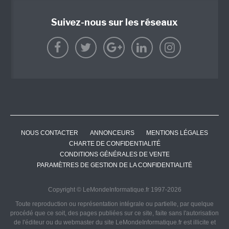
Suivez-nous sur les réseaux
NOUS CONTACTER
ANNONCEURS
MENTIONS LÉGALES
CHARTE DE CONFIDENTIALITÉ
CONDITIONS GÉNÉRALES DE VENTE
PARAMÈTRES DE GESTION DE LA CONFIDENTIALITÉ
Copyright © LeMondeInformatique.fr 1997-2026
Toute reproduction ou représentation intégrale ou partielle, par quelque
procédé que ce soit, des pages publiées sur ce site, faite sans l'autorisation
de l'éditeur ou du webmaster du site LeMondeInformatique.fr est illicite et