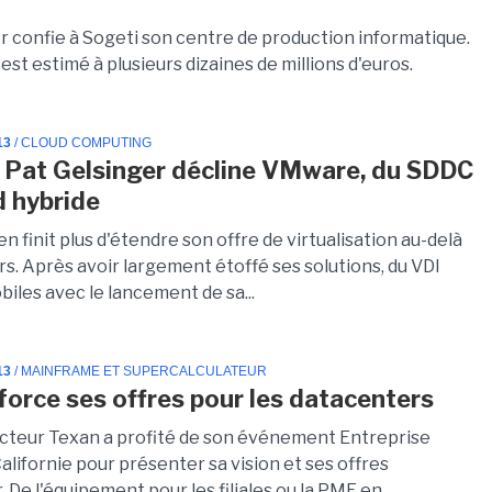
er confie à Sogeti son centre de production informatique.
est estimé à plusieurs dizaines de millions d'euros.
13
/ CLOUD COMPUTING
, Pat Gelsinger décline VMware, du SDDC
d hybride
 finit plus d'étendre son offre de virtualisation au-delà
s. Après avoir largement étoffé ses solutions, du VDI
biles avec le lancement de sa...
13
/ MAINFRAME ET SUPERCALCULATEUR
nforce ses offres pour les datacenters
cteur Texan a profité de son événement Entreprise
lifornie pour présenter sa vision et ses offres
 De l'équipement pour les filiales ou la PME en...