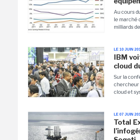
équipem
Au cours d
le marché 
milliards de
LE 10 JUIN 20
IBM voi
cloud d
Sur la con
chercheur 
cloud et s
LE 07 JUIN 20
Total E
l'infog
Sogeti