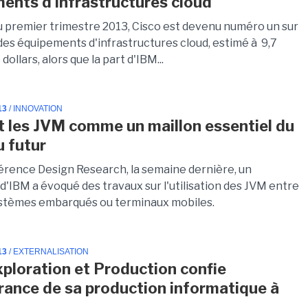
ents d'infrastructures cloud
u premier trimestre 2013, Cisco est devenu numéro un sur
des équipements d'infrastructures cloud, estimé à 9,7
 dollars, alors que la part d'IBM...
13
/ INNOVATION
t les JVM comme un maillon essentiel du
u futur
férence Design Research, la semaine dernière, un
d'IBM a évoqué des travaux sur l'utilisation des JVM entre
ystèmes embarqués ou terminaux mobiles.
13
/ EXTERNALISATION
xploration et Production confie
érance de sa production informatique à