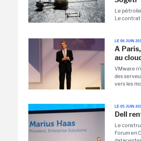
Le pétroli
Le contrat 
LE 06 JUIN 20
A Paris
au clou
VMware n'en
des serveur
vers les mo
LE 05 JUIN 20
Dell re
Le constru
Forum en Ca
datacenter.