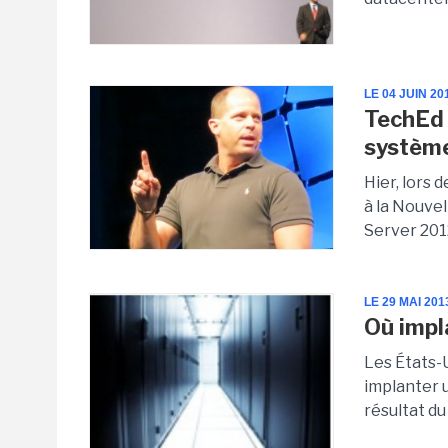
LE 04 JUIN 20
TechEd 
système
Hier, lors 
à la Nouve
Server 2012
LE 29 MAI 201
Où impl
Les États-U
implanter u
résultat du