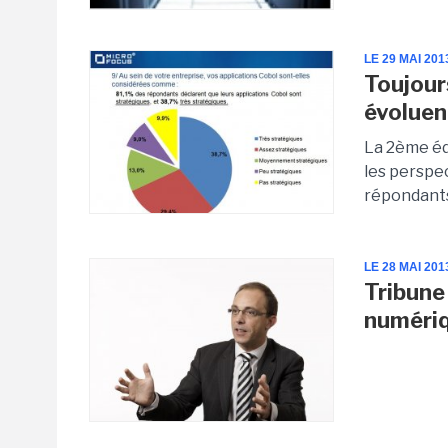
LE 29 MAI 201
Toujour
évoluen
La 2ème éd
les perspe
répondants
LE 28 MAI 201
Tribune
numériq