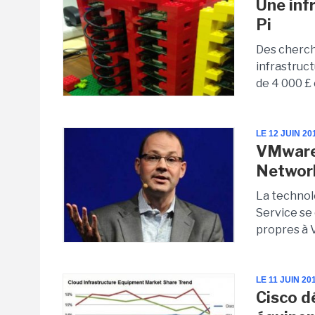
Une inf
Pi
Des cherch
infrastruct
de 4 000 £ 
LE 12 JUIN 20
VMware 
Networ
La technol
Service se
propres à V
LE 11 JUIN 20
Cisco d