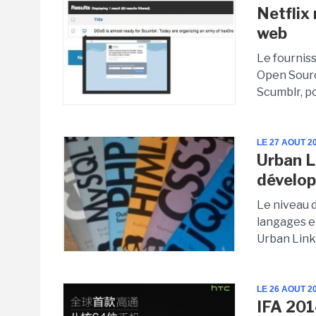
Netflix 
web
Le fourniss
Open Source
Scumblr, po
LE 27 AOUT 2
Urban L
dévelop
Le niveau 
langages e
Urban Linke
LE 26 AOUT 2
IFA 201