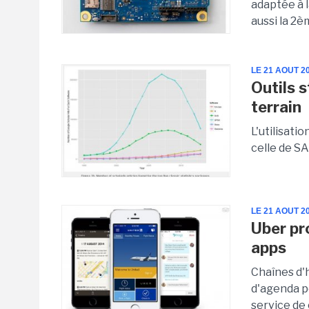
adaptée à l
aussi la 2
LE 21 AOUT 2
Outils 
terrain
L'utilisati
celle de S
LE 21 AOUT 2
Uber pr
apps
Chaînes d'h
d'agenda p
service de 