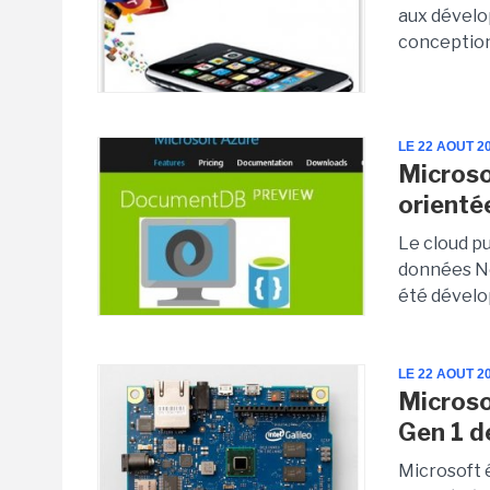
aux dévelo
conception 
LE 22 AOUT 2
Microso
orient
Le cloud pu
données No
été dévelop
LE 22 AOUT 2
Microso
Gen 1 d
Microsoft 