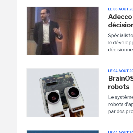
LE 06 AOUT 2
Adecco 
décisio
Spécialiste
le dévelop
décisionnel
LE 04 AOUT 2
BrainOS
robots
Le système
robots d'a
par des p
LE 04 AOUT 2