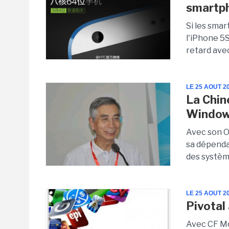
smartph
Si les smar
l'iPhone 5S
retard avec
LE 25 AOUT 2
La Chin
Windo
Avec son O
sa dépendan
des systèm
LE 25 AOUT 2
Pivotal
Avec CF Mo