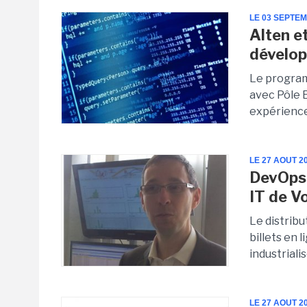
LE 03 SEPTE
Alten e
dévelo
Le program
avec Pôle 
expérience
LE 27 AOUT 2
DevOps e
IT de 
Le distribu
billets en 
industriali
LE 27 AOUT 2