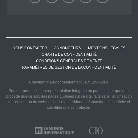
NOUS CONTACTER
ANNONCEURS
MENTIONS LÉGALES
CHARTE DE CONFIDENTIALITÉ
CONDITIONS GÉNÉRALES DE VENTE
PARAMÈTRES DE GESTION DE LA CONFIDENTIALITÉ
Copyright © LeMondeInformatique.fr 1997-2026
Toute reproduction ou représentation intégrale ou partielle, par quelque
procédé que ce soit, des pages publiées sur ce site, faite sans l'autorisation
de l'éditeur ou du webmaster du site LeMondeInformatique.fr est illicite et
constitue une contrefaçon.