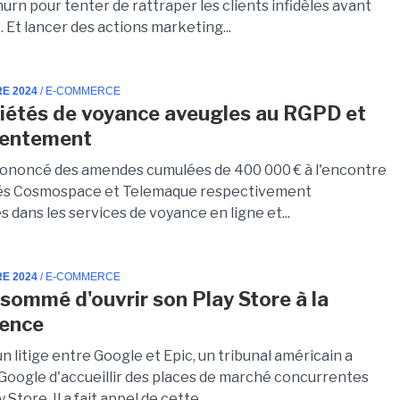
urn pour tenter de rattraper les clients infidèles avant
. Et lancer des actions marketing...
RE 2024
/ E-COMMERCE
iétés de voyance aveugles au RGPD et
sentement
prononcé des amendes cumulées de 400 000 € à l'encontre
tés Cosmospace et Telemaque respectivement
s dans les services de voyance en ligne et...
RE 2024
/ E-COMMERCE
sommé d'ouvrir son Play Store à la
rence
'un litige entre Google et Epic, un tribunal américain a
Google d'accueillir des places de marché concurrentes
 Store. Il a fait appel de cette...