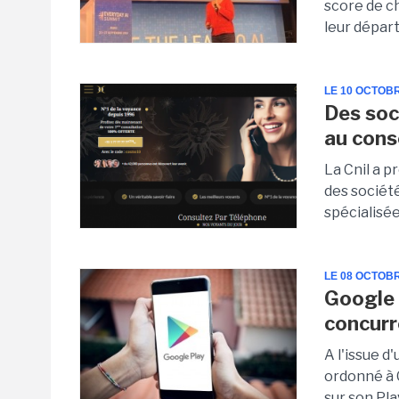
score de ch
leur départ
LE 10 OCTOB
Des soc
au con
La Cnil a 
des socié
spécialisée
LE 08 OCTOB
Google 
concur
A l'issue d
ordonné à 
sur son Play