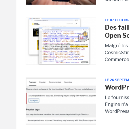
LE 07 OCTOB
Des fai
Open So
Malgré les 
CosmicStin
Commerce o
LE 26 SEPTE
WordPre
Le fournis
Engine n'a
WordPress.o