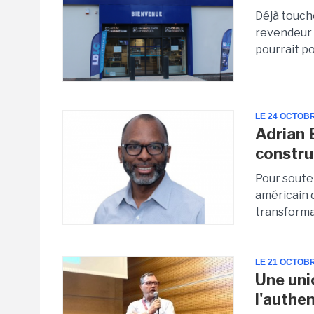
Déjà touché
revendeur 
pourrait po
LE 24 OCTOB
Adrian 
constru
Pour souten
américain 
transforma
LE 21 OCTOB
Une uni
l'authen