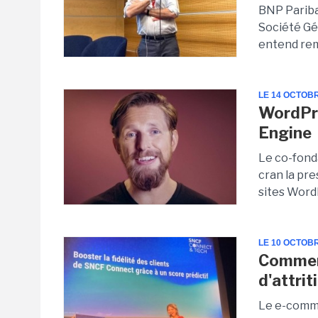
BNP Pariba
Société Gé
entend remp
LE 14 OCTOB
WordPre
Engine
Le co-fond
cran la pr
sites Word
LE 10 OCTOB
Commen
d'attrit
Le e-comme