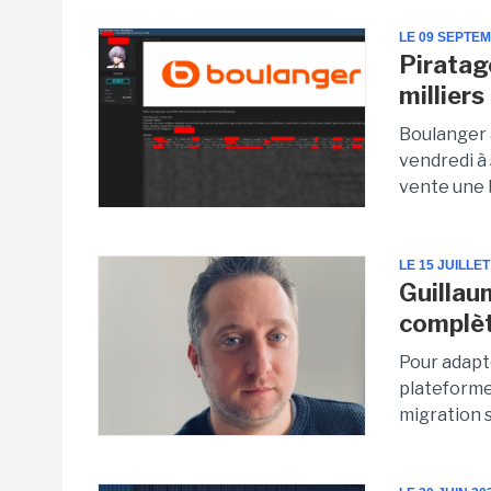
LE 09 SEPTE
Piratag
milliers
Boulanger a
vendredi à
vente une b
LE 15 JUILLET
Guillau
complèt
Pour adapte
plateforme 
migration s