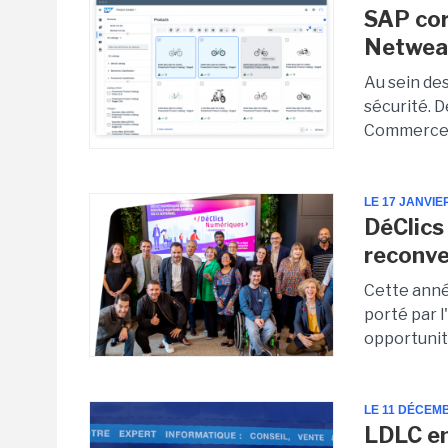
SAP cor
Netwea
Au sein des
sécurité. D
Commerce 
LE 17 JANVIE
DéClics
reconve
Cette anné
porté par l
opportunité
LE 11 DÉCEM
LDLC en