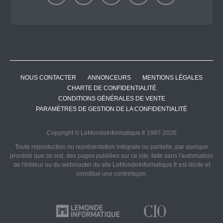
NOUS CONTACTER
ANNONCEURS
MENTIONS LÉGALES
CHARTE DE CONFIDENTIALITÉ
CONDITIONS GÉNÉRALES DE VENTE
PARAMÈTRES DE GESTION DE LA CONFIDENTIALITÉ
Copyright © LeMondeInformatique.fr 1997-2026
Toute reproduction ou représentation intégrale ou partielle, par quelque
procédé que ce soit, des pages publiées sur ce site, faite sans l'autorisation
de l'éditeur ou du webmaster du site LeMondeInformatique.fr est illicite et
constitue une contrefaçon.