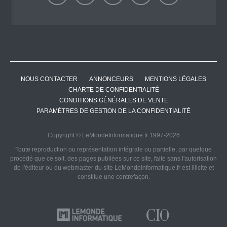
NOUS CONTACTER
ANNONCEURS
MENTIONS LÉGALES
CHARTE DE CONFIDENTIALITÉ
CONDITIONS GÉNÉRALES DE VENTE
PARAMÈTRES DE GESTION DE LA CONFIDENTIALITÉ
Copyright © LeMondeInformatique.fr 1997-2026
Toute reproduction ou représentation intégrale ou partielle, par quelque
procédé que ce soit, des pages publiées sur ce site, faite sans l'autorisation
de l'éditeur ou du webmaster du site LeMondeInformatique.fr est illicite et
constitue une contrefaçon.