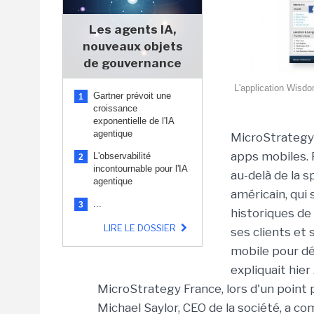
Les agents IA,
nouveaux objets
de gouvernance
L'application Wisdo
Gartner prévoit une
1
croissance
exponentielle de l'IA
agentique
MicroStrategy 
apps mobiles. P
L'observabilité
2
incontournable pour l'IA
au-delà de la s
agentique
américain, qui
...
3
historiques de
LIRE LE DOSSIER
ses clients et
mobile pour dé
expliquait hier
MicroStrategy France, lors d'un point p
Michael Saylor, CEO de la société, a co