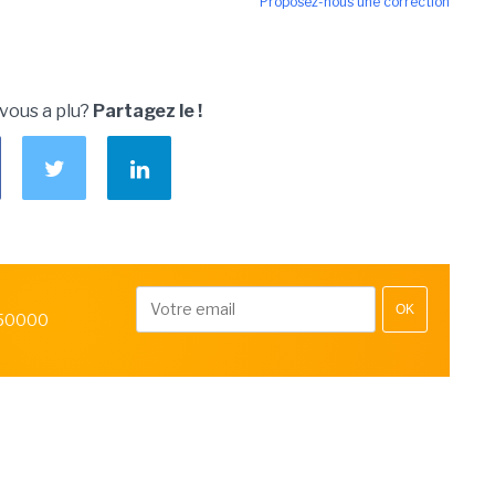
Proposez-nous une correction
 vous a plu?
Partagez le !
OK
 50000