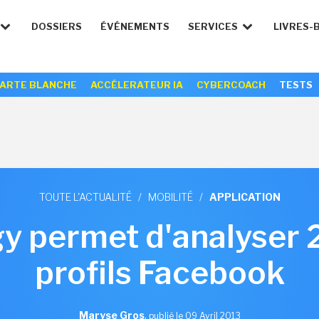
DOSSIERS
ÉVÉNEMENTS
SERVICES
LIVRES-
ARTE BLANCHE
ACCÉLERATEUR IA
CYBERCOACH
TESTS
TOUTE L'ACTUALITÉ
/
MOBILITÉ
/
APPLICATION
y permet d'analyser 2
profils Facebook
Maryse Gros
,
publié le 09 Avril 2013