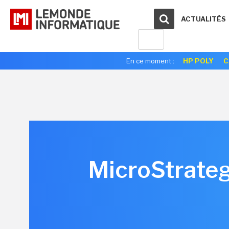
ACTUALITÉS
En ce moment :
HP POLY
C
MicroStrateg