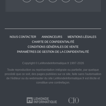
NOUS CONTACTER
ANNONCEURS
MENTIONS LÉGALES
CHARTE DE CONFIDENTIALITÉ
CONDITIONS GÉNÉRALES DE VENTE
PARAMÈTRES DE GESTION DE LA CONFIDENTIALITÉ
Copyright © LeMondeInformatique.fr 1997-2026
Toute reproduction ou représentation intégrale ou partielle, par quelque
procédé que ce soit, des pages publiées sur ce site, faite sans l'autorisation
de l'éditeur ou du webmaster du site LeMondeInformatique.fr est illicite et
constitue une contrefaçon.