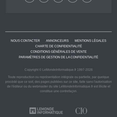
NOUS CONTACTER
ANNONCEURS
MENTIONS LÉGALES
CHARTE DE CONFIDENTIALITÉ
CONDITIONS GÉNÉRALES DE VENTE
PARAMÈTRES DE GESTION DE LA CONFIDENTIALITÉ
Copyright © LeMondeInformatique.fr 1997-2026
Toute reproduction ou représentation intégrale ou partielle, par quelque
procédé que ce soit, des pages publiées sur ce site, faite sans l'autorisation
de l'éditeur ou du webmaster du site LeMondeInformatique.fr est illicite et
constitue une contrefaçon.