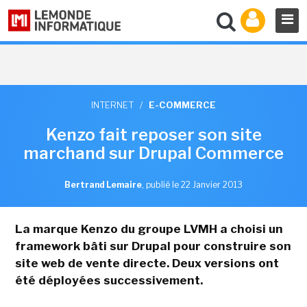
INTERNET
/
E-COMMERCE
Kenzo fait reposer son site
marchand sur Drupal Commerce
Bertrand Lemaire
,
publié le 22 Janvier 2013
La marque Kenzo du groupe LVMH a choisi un
framework bâti sur Drupal pour construire son
site web de vente directe. Deux versions ont
été déployées successivement.