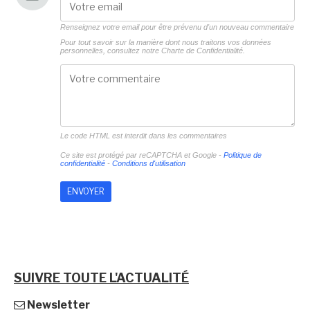
Renseignez votre email pour être prévenu d'un nouveau commentaire
Pour tout savoir sur la manière dont nous traitons vos données
personnelles, consultez notre
Charte de Confidentialité.
Le code HTML est interdit dans les commentaires
Ce site est protégé par reCAPTCHA et Google -
Politique de
confidentialité
-
Conditions d'utilisation
SUIVRE TOUTE L'ACTUALITÉ
Newsletter