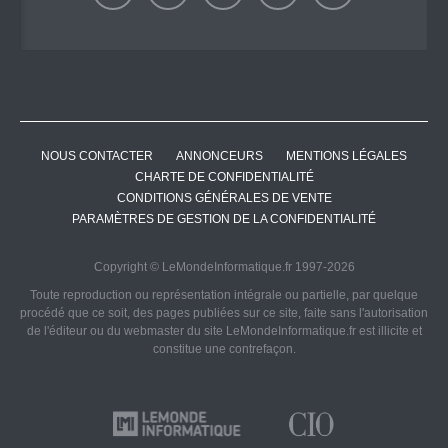
NOUS CONTACTER
ANNONCEURS
MENTIONS LÉGALES
CHARTE DE CONFIDENTIALITÉ
CONDITIONS GÉNÉRALES DE VENTE
PARAMÈTRES DE GESTION DE LA CONFIDENTIALITÉ
Copyright © LeMondeInformatique.fr 1997-2026
Toute reproduction ou représentation intégrale ou partielle, par quelque
procédé que ce soit, des pages publiées sur ce site, faite sans l'autorisation
de l'éditeur ou du webmaster du site LeMondeInformatique.fr est illicite et
constitue une contrefaçon.