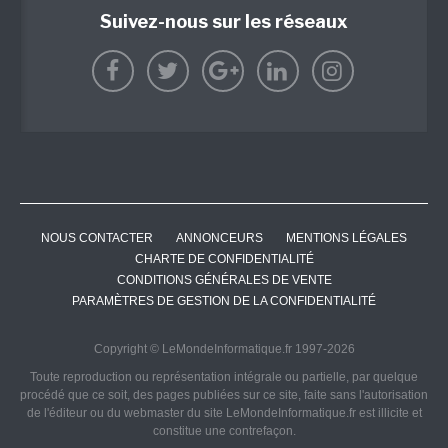
Suivez-nous sur les réseaux
NOUS CONTACTER
ANNONCEURS
MENTIONS LÉGALES
CHARTE DE CONFIDENTIALITÉ
CONDITIONS GÉNÉRALES DE VENTE
PARAMÈTRES DE GESTION DE LA CONFIDENTIALITÉ
Copyright © LeMondeInformatique.fr 1997-2026
Toute reproduction ou représentation intégrale ou partielle, par quelque
procédé que ce soit, des pages publiées sur ce site, faite sans l'autorisation
de l'éditeur ou du webmaster du site LeMondeInformatique.fr est illicite et
constitue une contrefaçon.