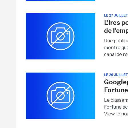
LE 27 JUILLET
L'Ires p
de l'emp
Une public
montre que
canal de r
LE 26 JUILLET
Googlepl
Fortun
Le classeme
Fortune ac
View, le no