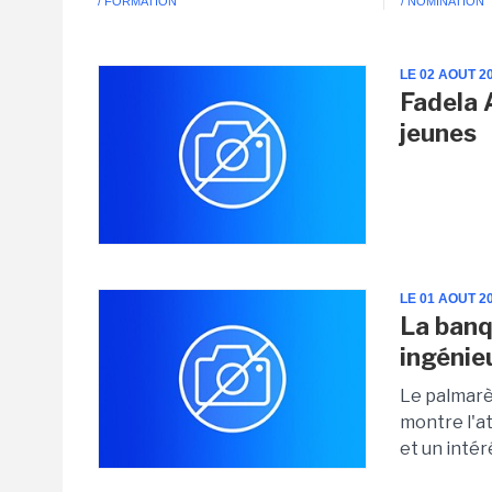
/ FORMATION
/ NOMINATION
LE 02 AOUT 2
Fadela 
jeunes
LE 01 AOUT 2
La banq
ingénie
Le palmarè
montre l'a
et un intér