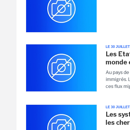
LE 30 JUILLET
Les Etat
monde e
Au pays de
immigrés. 
ces flux mi
LE 30 JUILLET
Les sys
les che