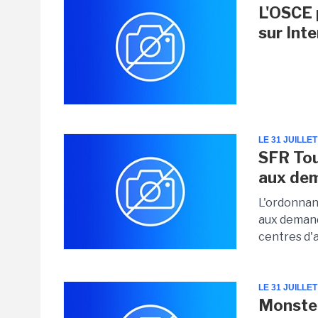
L'OSCE 
sur Int
LE 31 JUILLET
SFR Tou
aux de
L'ordonnan
aux demand
centres d'a
LE 31 JUILLET
Monster