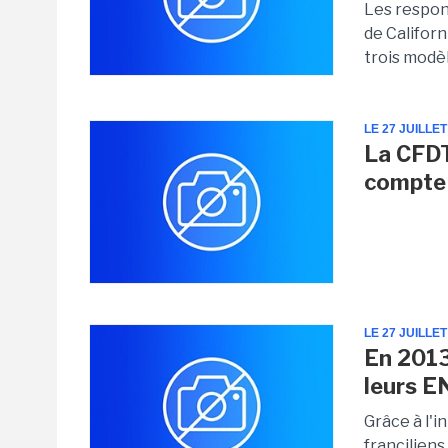
Les respons
de Californ
trois modèl
LE 27 JUILLET
La CFDT
compte
LE 27 JUILLET
En 2013
leurs E
Grâce à l'i
francilien