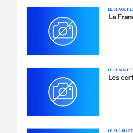
LE 01 AOUT 2
La Fran
LE 01 AOUT 2
Les cer
LE 31 JUILLET