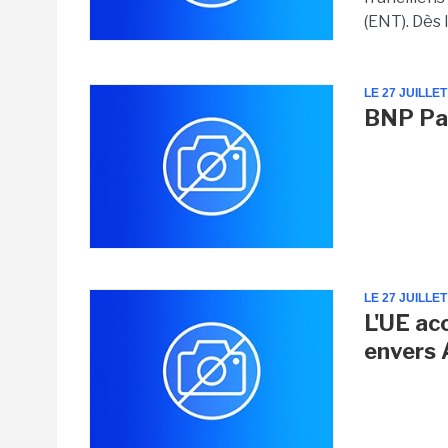
(ENT). Dès 
LE 27 JUILLET
BNP Par
LE 27 JUILLET
L'UE ac
envers