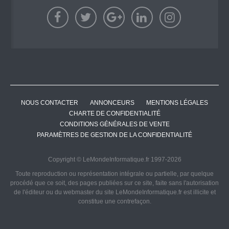
NOUS CONTACTER
ANNONCEURS
MENTIONS LÉGALES
CHARTE DE CONFIDENTIALITÉ
CONDITIONS GÉNÉRALES DE VENTE
PARAMÈTRES DE GESTION DE LA CONFIDENTIALITÉ
Copyright © LeMondeInformatique.fr 1997-2026
Toute reproduction ou représentation intégrale ou partielle, par quelque
procédé que ce soit, des pages publiées sur ce site, faite sans l'autorisation
de l'éditeur ou du webmaster du site LeMondeInformatique.fr est illicite et
constitue une contrefaçon.