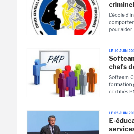
criminel
L'école d'i
comporteme
pour aider 
LE 10 JUIN 20
Softeam
chefs d
Softeam Cad
formation g
certifiés 
LE 05 JUIN 20
E-éduca
service