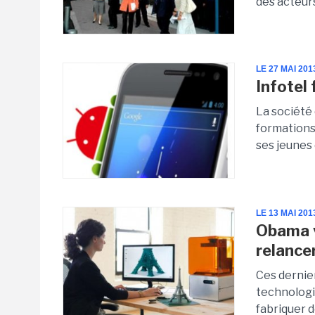
des acteurs
LE 27 MAI 201
Infotel
La société 
formations
ses jeunes
LE 13 MAI 201
Obama v
relancer
Ces dernier
technologie
fabriquer d