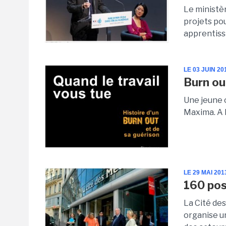
Le ministèr
projets po
apprentiss
LE 03 JUIN 20
Burn ou
Une jeune 
Maxima. A l
LE 29 MAI 201
160 pos
La Cité de
organise u