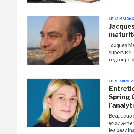
LE 13 MAI 201
Jacques
maturit
Jacques Me
supervise l
regroupe de
LE 30 AVRIL 2
Entretie
Spring 
l'analyt
Beaucoup d'
exactement 
les besoins