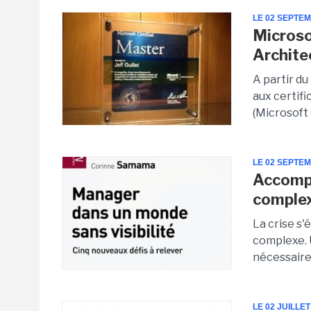
LE 02 SEPTE
Microso
Archite
A partir d
aux certif
(Microsoft 
LE 02 SEPTE
Accomp
comple
La crise s'
complexe. 
nécessaire
LE 02 JUILLET