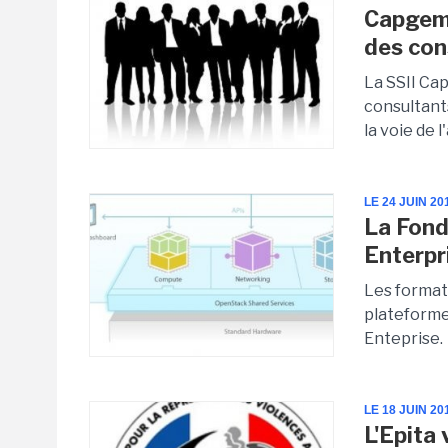
Capgemi
des con
La SSII Ca
consultant
la voie de 
LE 24 JUIN 20
La Fond
Enterpr
Les format
plateforme
Enteprise.
LE 18 JUIN 20
L'Epita 