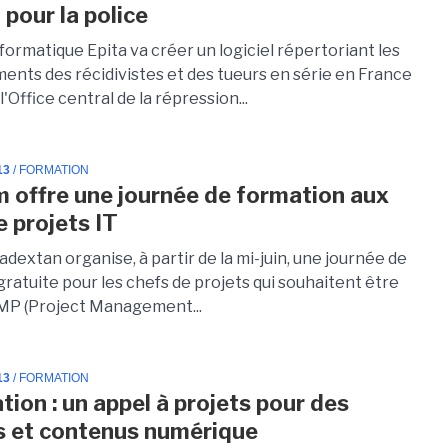
 pour la police
nformatique Epita va créer un logiciel répertoriant les
nts des récidivistes et des tueurs en série en France
l'Office central de la répression...
13
/ FORMATION
 offre une journée de formation aux
e projets IT
extan organise, à partir de la mi-juin, une journée de
ratuite pour les chefs de projets qui souhaitent être
PMP (Project Management...
13
/ FORMATION
tion : un appel à projets pour des
s et contenus numérique