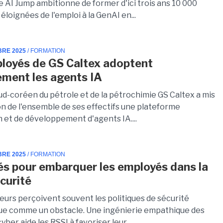
AI Jump ambitionne de former d'ici trois ans 10 000
loignées de l'emploi à la GenAI en...
BRE 2025
/ FORMATION
loyés de GS Caltex adoptent
ment les agents IA
ud-coréen du pétrole et de la pétrochimie GS Caltex a mis
on de l'ensemble de ses effectifs une plateforme
on et de développement d'agents IA....
BRE 2025
/ FORMATION
lés pour embarquer les employés dans la
curité
teurs perçoivent souvent les politiques de sécurité
ue comme un obstacle. Une ingénierie empathique des
yber aide les RSSI à favoriser leur...