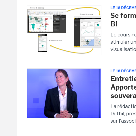
LE 18 DÉCEM
Se form
BI
Le cours «
stimuler un
visualisati
LE 18 DÉCEM
Entretie
Apporte
souvera
La rédacti
Duthil, pré
sur l'associ