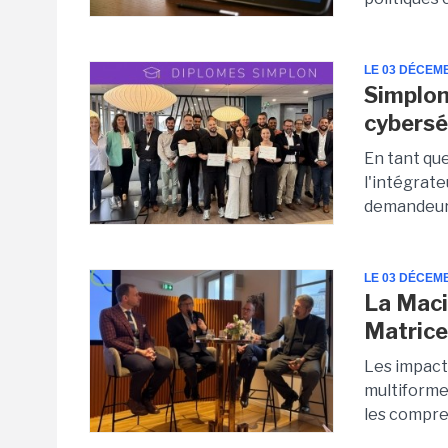
LE 03 DÉCEM
Simplon
cybersé
En tant que
l'intégrate
demandeurs
LE 03 DÉCEM
La Macif
Matric
Les impacts
multiformes
les compre