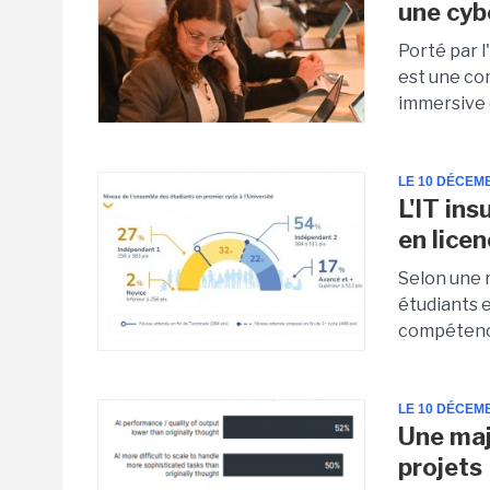
une cyb
Porté par 
est une co
immersive d
LE 10 DÉCEM
L'IT in
en lice
Selon une 
étudiants 
compétence
LE 10 DÉCEM
Une maj
projets