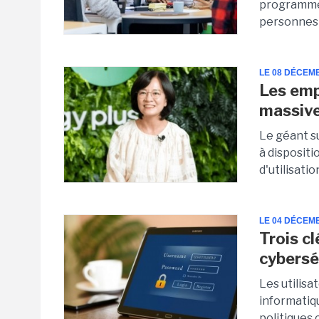
programme 
personnes é
LE 08 DÉCEM
Les emp
massive
Le géant s
à dispositi
d'utilisati
LE 04 DÉCEM
Trois c
cybersé
Les utilisa
informatiq
politiques c