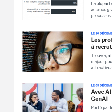
La plupart
accrues grâ
processus 
LE 10 DÉCEM
Les prof
à recru
Trouver, a
majeur pour
attractive
LE 08 DÉCEM
Avec AI
GenAI
Porté par l