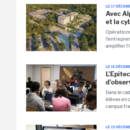
LE 17 DÉCEM
Avec Al
et la c
Opérationne
l'entrepre
amplifier l
LE 16 DÉCEM
L'Epite
d'obser
Dans le cad
élèves en c
campus fran
LE 15 DÉCEM