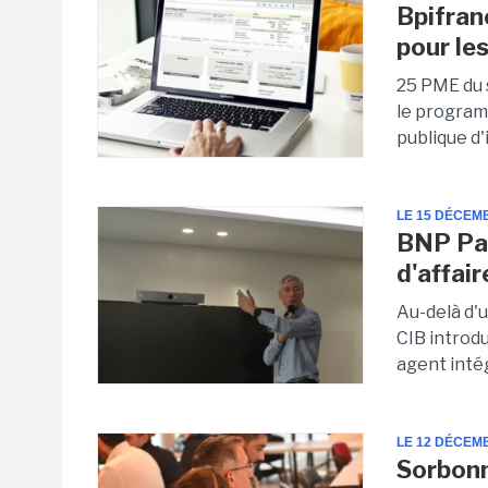
Bpifran
pour les
25 PME du 
le program
publique d'
LE 15 DÉCEM
BNP Par
d'affair
Au-delà d'
CIB introdu
agent intég
LE 12 DÉCEM
Sorbonn