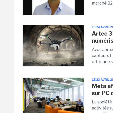
marché B2
LE 24 AVRIL 2
Artec 3
numéris
Avec son s
capteurs Li
offrir une 
LE 23 AVRIL 2
Meta af
sur PC 
La société 
activités 