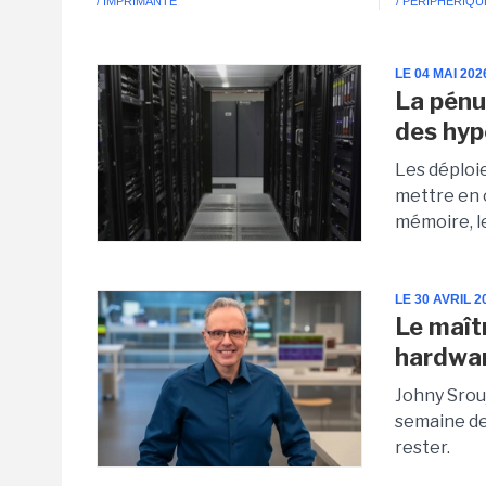
/ IMPRIMANTE
/ PÉRIPHÉRIQU
LE 04 MAI 202
La pénu
des hyp
Les déploi
mettre en 
mémoire, l
LE 30 AVRIL 2
Le maît
hardwa
Johny Srouj
semaine de
rester.