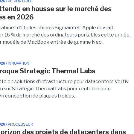
026
/ PC PORTABLE
ttendu en hausse sur le marché des
es en 2026
cabinet d'études chinois Sigmaintell, Apple devrait
er 16 % du marché des ordinateurs portables cette année.
r modèle de MacBook entrée de gamme Neo...
026
/ INNOVATION
croque Strategic Thermal Labs
ste en solutions d'infrastructure pour datacenters Vertiv
ain sur Strategic Thermal Labs pour renforcer son
n conception de plaques froides,...
026
/ PROCESSEUR
horizon des projets de datacenters dans