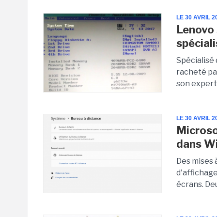
LE 30 AVRIL 2
Lenovo 
spécial
Spécialisé
racheté pa
son experti
LE 30 AVRIL 2
Microso
dans W
Des mises 
d'affichage
écrans. De