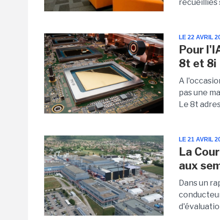
recueillies
LE 22 AVRIL 2
Pour l'
8t et 8i
A l'occasi
pas une ma
Le 8t adres
LE 21 AVRIL 2
La Cour
aux sem
Dans un rap
conducteur
d'évaluatio