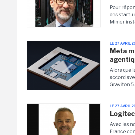
Pour répon
des start-
Mimer insta
LE 27 AVRIL 2
Meta mi
agenti
Alors que l
accord ave
Graviton 5.
LE 27 AVRIL 2
Logitec
Avec les n
France con