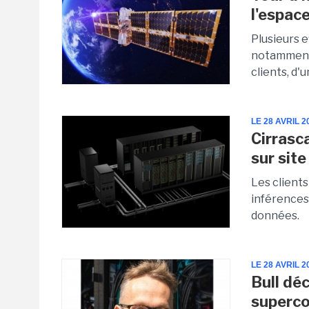
l'espac
Plusieurs e
notamment 
clients, d'
LE 28 AVRIL 2
Cirrasc
sur sit
Les client
inférences 
données.
LE 28 AVRIL 2
Bull dé
superc