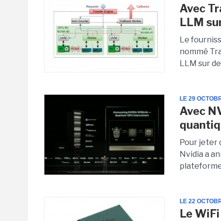
Avec Tr
LLM sur
Le fourniss
nommé Tran
LLM sur des
LE 29 OCTOB
Avec NV
quanti
Pour jeter 
Nvidia a an
plateforme
LE 22 OCTOB
Le WiFi 