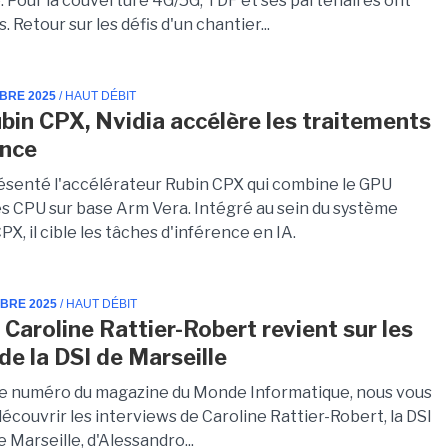
 Pour la couverture 4G/5G, TDF et ses partenaires ont
. Retour sur les défis d'un chantier...
MBRE 2025
/ HAUT DÉBIT
bin CPX, Nvidia accélère les traitements
ence
résenté l'accélérateur Rubin CPX qui combine le GPU
es CPU sur base Arm Vera. Intégré au sein du système
, il cible les tâches d'inférence en IA.
MBRE 2025
/ HAUT DÉBIT
 Caroline Rattier-Robert revient sur les
de la DSI de Marseille
e numéro du magazine du Monde Informatique, nous vous
découvrir les interviews de Caroline Rattier-Robert, la DSI
de Marseille, d'Alessandro...