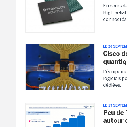
En cours de
High Reliab
connectés p
LE 26 SEPTE
Cisco d
quanti
L'équipeme
logiciels p
dédiées.
LE 19 SEPTE
Peu de
autour d