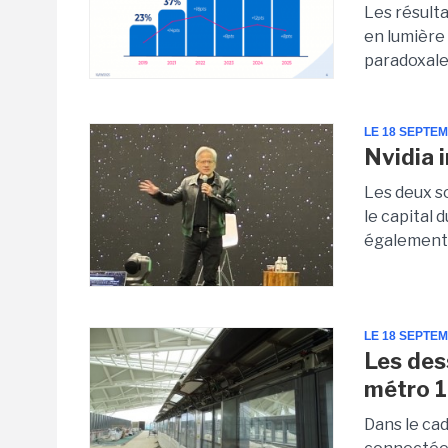
Les résult
en lumière 
paradoxale
LE 18 SEPTE
Nvidia 
Les deux s
le capital 
également c
LE 18 SEPTE
Les des
métro 
Dans le cad