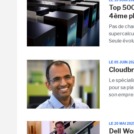
LE 10 JUIN 20
Top 500
4ème p
Pas de cha
supercalcu
Seule évolu
LE 05 JUIN 20
Cloudbr
Le spécial
pour sa pl
son emprei
LE 20 MAI 202
Dell Wo