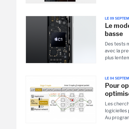
LE 09 SEPTE
Le mode
basse
Des tests 
avec la pr
plus lentem
LE 04 SEPTE
Pour op
optimis
Les cherch
logicielles
Au program