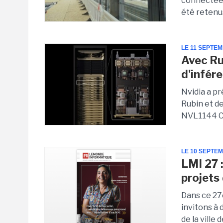
connectée.
été retenus
LE 11 SEPTE
Avec Ru
d'infér
Nvidia a p
Rubin et d
NVL1144 CPX
LE 10 SEPTE
LMI 27 :
projets 
Dans ce 27
invitons à 
de la ville 