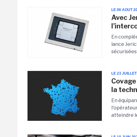
LE 06 AOUT 2
Avec Je
l'inter
En complé
lance Jeri
sécurisées 
LE 23 JUILLET
Covage 
la tech
En équipan
l'opérateu
atteindre l