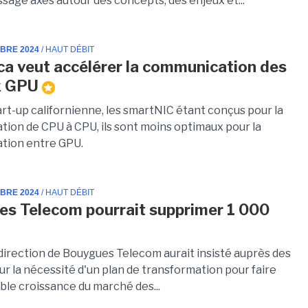
sage axés autour des concepts, des enjeux et...
MBRE 2024
/ HAUT DÉBIT
ca veut accélérer la communication des
x GPU
art-up californienne, les smartNIC étant conçus pour la
ion de CPU à CPU, ils sont moins optimaux pour la
tion entre GPU.
MBRE 2024
/ HAUT DÉBIT
s Telecom pourrait supprimer 1 000
s
 direction de Bouygues Telecom aurait insisté auprès des
ur la nécessité d'un plan de transformation pour faire
aible croissance du marché des...