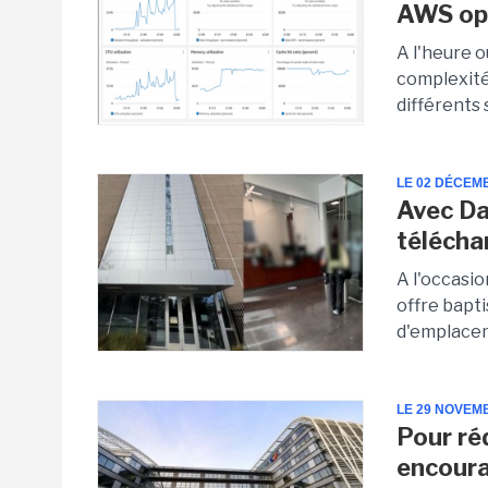
AWS opt
A l'heure o
complexité
différents 
LE 02 DÉCEM
Avec Da
télécha
A l'occasi
offre bapt
d'emplacem
LE 29 NOVEM
Pour ré
encoura