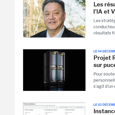
Les rés
l'IA et
Les straté
conducteur
résultats f
LE 04 DÉCEM
Projet 
sur puc
Pour soute
personnell
s'agit d'un
LE 03 DÉCEM
Instance