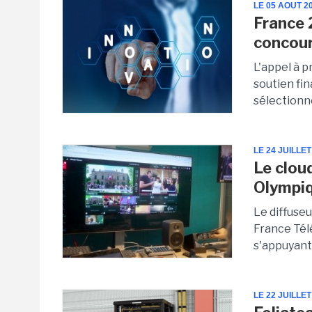
LE 05 AOUT 2
France 
concour
L'appel à p
soutien fin
sélectionne
LE 24 JUILLET
Le clou
Olympiq
Le diffuseu
France Télé
s'appuyant 
LE 22 JUILLET