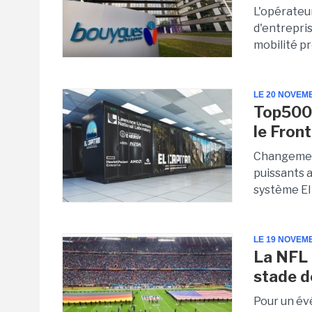
L'opérateu
d'entrepris
mobilité pr
LE 20 NOVEM
Top500 
le Front
Changement
puissants 
système El 
LE 19 NOVEM
La NFL 
stade d
Pour un év