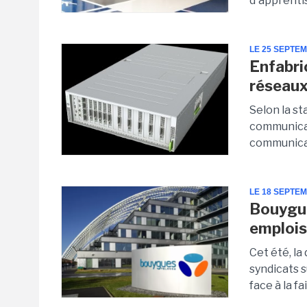
d'apprentis
LE 25 SEPTE
Enfabri
réseau
Selon la st
communicat
communica
LE 18 SEPTE
Bouygue
emploi
Cet été, la
syndicats s
face à la f