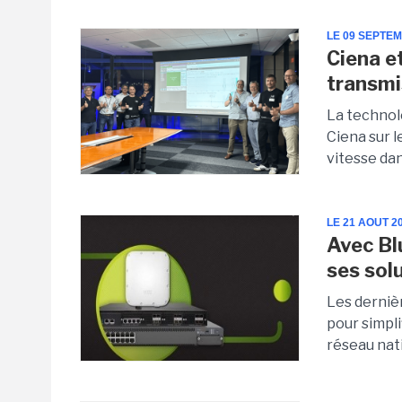
LE 09 SEPTE
Ciena e
transmi
La technol
Ciena sur l
vitesse dan
LE 21 AOUT 2
Avec Bl
ses sol
Les derniè
pour simpli
réseau nati