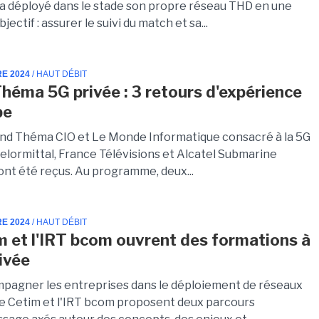
 a déployé dans le stade son propre réseau THD en une
ectif : assurer le suivi du match et sa...
RE 2024
/ HAUT DÉBIT
héma 5G privée : 3 retours d'expérience
pe
and Théma CIO et Le Monde Informatique consacré à la 5G
celormittal, France Télévisions et Alcatel Submarine
nt été reçus. Au programme, deux...
RE 2024
/ HAUT DÉBIT
m et l'IRT bcom ouvrent des formations à
rivée
pagner les entreprises dans le déploiement de réseaux
 le Cetim et l'IRT bcom proposent deux parcours