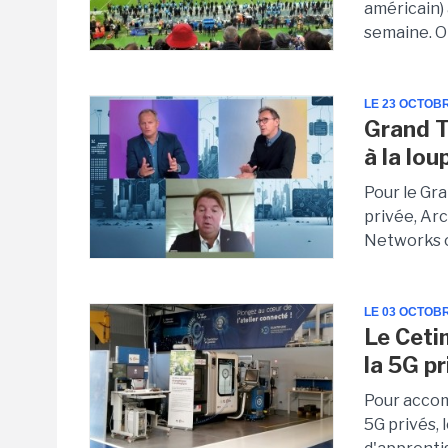
américain)
semaine. Obj
LE 23 OCTOB
Grand T
à la lou
Pour le Gr
privée, Ar
Networks o
LE 03 OCTOB
Le Ceti
la 5G p
Pour accom
5G privés,